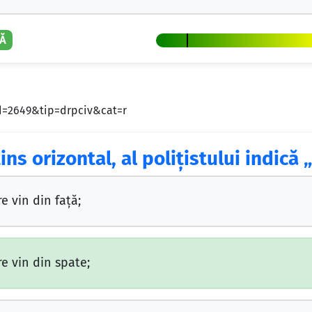
Ă
id=2649&tip=drpciv&cat=r
tins orizontal, al poliţistului indică
e vin din faţă;
re vin din spate;