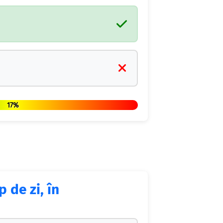
17%
p de zi, în