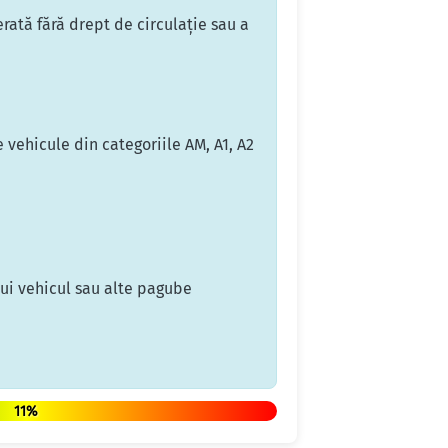
ată fără drept de circulaţie sau a
 vehicule din categoriile AM, A1, A2
nui vehicul sau alte pagube
11%