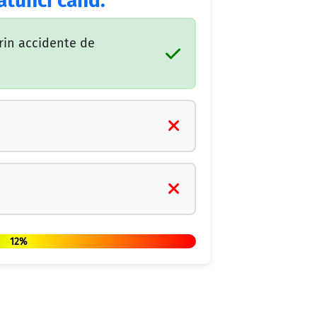
atunci când:
prin accidente de
12%