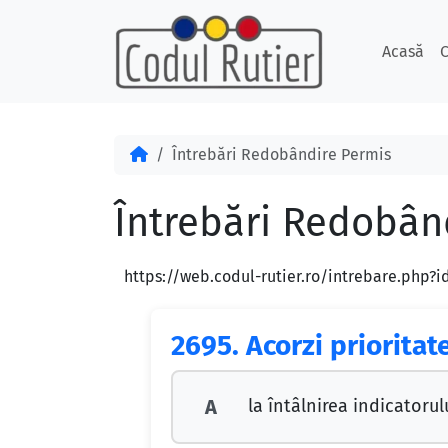
Skip to content
Skip to footer
Acasă
C
Acasă
Întrebări Redobândire Permis
Întrebări Redobân
https://web.codul-rutier.ro/intrebare.php?
2695.
Acorzi prioritat
la întâlnirea indicatorul
A