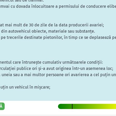
vehicul sau de tramvai:
amvai cu dovada înlocuitoare a permisului de conducere eliber
iat mai mult de 30 de zile de la data producerii avariei;
, din autovehicul obiecte, materiale sau substanţe.
 pe trecerile destinate pietonilor, în timp ce se deplasează pe
mentul care întruneşte cumulativ următoarele condiţii:
culaţiei publice ori şi-a avut originea într-un asemenea loc;
a uneia sau a mai multor persoane ori avarierea a cel puţin u
puţin un vehicul în mişcare;
Ă