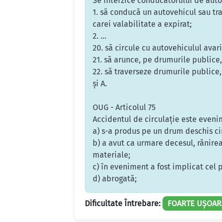
Se interzice conducătorului de auto
1. să conducă un autovehicul sau tr
carei valabilitate a expirat;
2. ...
20. să circule cu autovehiculul avar
21. să arunce, pe drumurile publice
22. să traverseze drumurile publice,
şi A.
OUG - Articolul 75
Accidentul de circulaţie este eveni
a) s-a produs pe un drum deschis cir
b) a avut ca urmare decesul, rănire
materiale;
c) în eveniment a fost implicat cel 
d) abrogată;
Dificultate Întrebare:
FOARTE UȘOAR