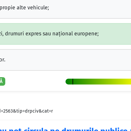
ropie alte vehicule;
zi, drumuri expres sau naţional europene;
or.
Ă
id=2563&tip=drpciv&cat=r