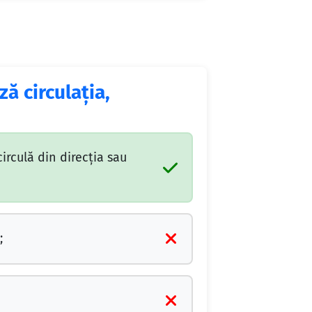
ză circulaţia,
circulă din direcţia sau
;