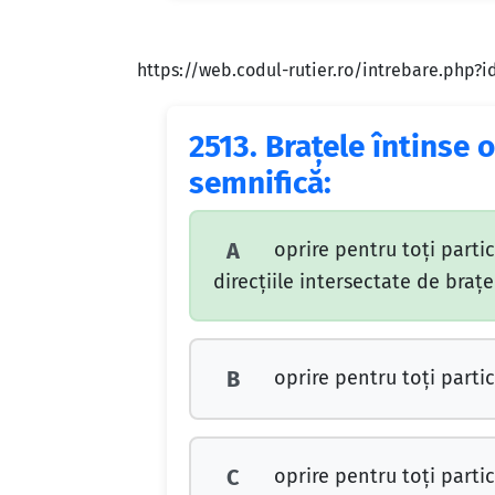
https://web.codul-rutier.ro/intrebare.php?
2513.
Braţele întinse o
semnifică:
oprire pentru toţi partici
A
direcţiile intersectate de braţe
oprire pentru toţi partic
B
oprire pentru toţi partici
C