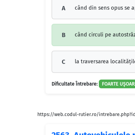
când din sens opus se ap
A
când circuli pe autostră
B
la traversarea localităţil
C
Dificultate Întrebare:
FOARTE UȘOAR
https://web.codul-rutier.ro/intrebare.php?