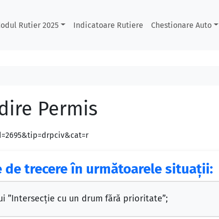
odul Rutier 2025
Indicatoare Rutiere
Chestionare Auto
dire Permis
id=2695&tip=drpciv&cat=r
e de trecere în următoarele situaţii:
ui ”Intersecţie cu un drum fără prioritate”;