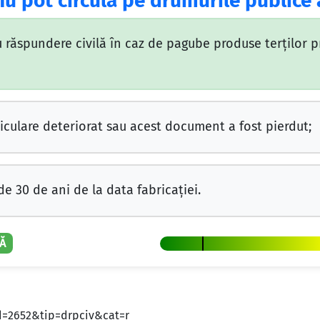
nu pot circula pe drumurile publice 
 răspundere civilă în caz de pagube produse terţilor 
riculare deteriorat sau acest document a fost pierdut;
 30 de ani de la data fabricaţiei.
Ă
id=2652&tip=drpciv&cat=r