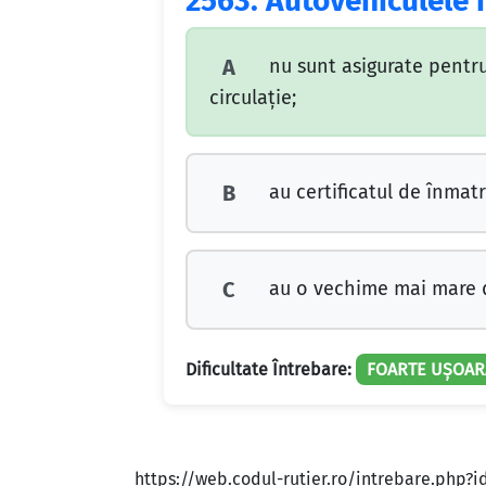
2563.
Autovehiculele 
nu sunt asigurate pentru
A
circulaţie;
au certificatul de înmat
B
au o vechime mai mare de
C
Dificultate Întrebare:
FOARTE UȘOAR
https://web.codul-rutier.ro/intrebare.php?