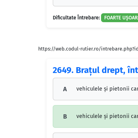
Dificultate Întrebare:
FOARTE UȘOAR
https://web.codul-rutier.ro/intrebare.php?
2649.
Braţul drept, în
vehiculele şi pietonii car
A
vehiculele şi pietonii ca
B