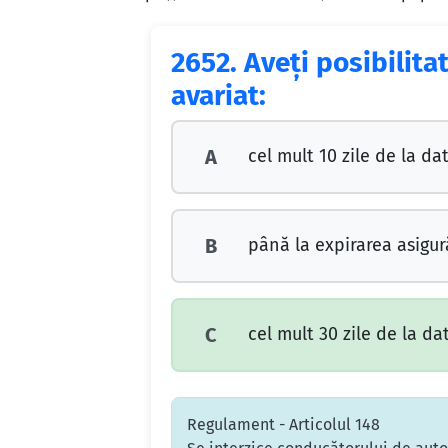
2652.
Aveţi posibilita
avariat:
cel mult 10 zile de la da
A
până la expirarea asigură
B
cel mult 30 zile de la da
C
Regulament - Articolul 148