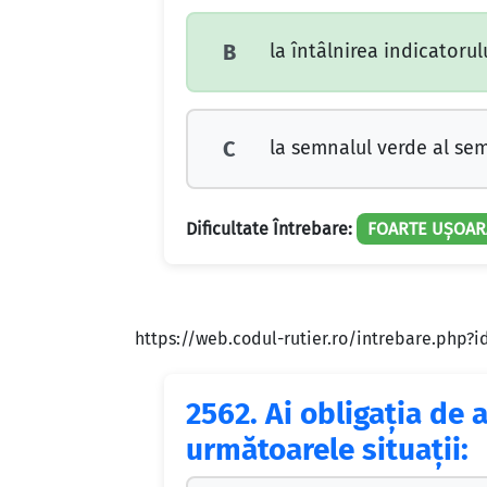
la întâlnirea indicatorulu
B
la semnalul verde al sem
C
Dificultate Întrebare:
FOARTE UȘOAR
https://web.codul-rutier.ro/intrebare.php?
2562.
Ai obligaţia de a
următoarele situaţii: