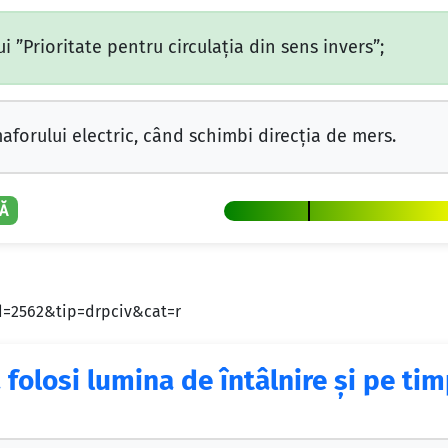
i ”Prioritate pentru circulaţia din sens invers”;
aforului electric, când schimbi direcţia de mers.
Ă
id=2562&tip=drpciv&cat=r
 folosi lumina de întâlnire şi pe tim