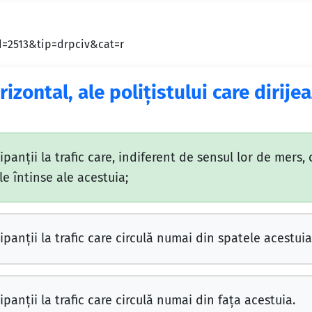
id=2513&tip=drpciv&cat=r
rizontal, ale poliţistului care dirijea
panţii la trafic care, indiferent de sensul lor de mers, 
le întinse ale acestuia;
ipanţii la trafic care circulă numai din spatele acestuia
panţii la trafic care circulă numai din faţa acestuia.