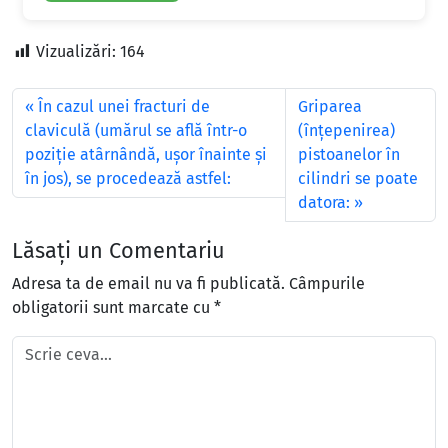
Vizualizări:
164
În cazul unei fracturi de
Griparea
claviculă (umărul se află într-o
(înţepenirea)
poziţie atârnândă, uşor înainte şi
pistoanelor în
în jos), se procedează astfel:
cilindri se poate
datora:
Lăsați un Comentariu
Adresa ta de email nu va fi publicată.
Câmpurile
obligatorii sunt marcate cu
*