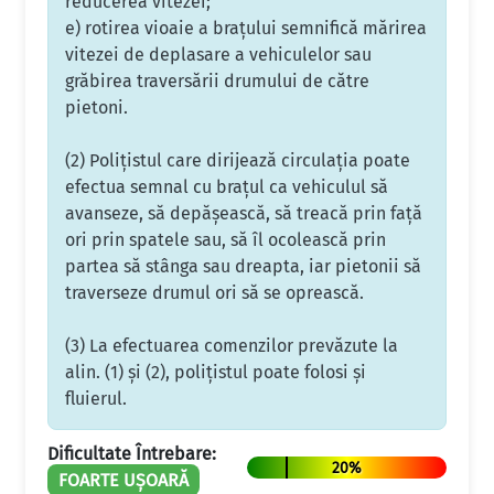
reducerea vitezei;
e) rotirea vioaie a braţului semnifică mărirea
vitezei de deplasare a vehiculelor sau
grăbirea traversării drumului de către
pietoni.
(2) Poliţistul care dirijează circulaţia poate
efectua semnal cu braţul ca vehiculul să
avanseze, să depăşească, să treacă prin faţă
ori prin spatele sau, să îl ocolească prin
partea să stânga sau dreapta, iar pietonii să
traverseze drumul ori să se oprească.
(3) La efectuarea comenzilor prevăzute la
alin. (1) şi (2), poliţistul poate folosi şi
fluierul.
Dificultate Întrebare:
20%
FOARTE UȘOARĂ