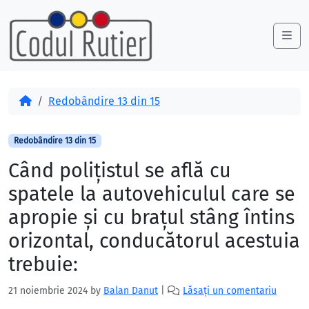
Skip to content
Skip to footer
Me
Acasă
Redobândire 13 din 15
Redobândire 13 din 15
Când poliţistul se află cu
spatele la autovehiculul care se
apropie şi cu braţul stâng întins
orizontal, conducătorul acestuia
trebuie:
21 noiembrie 2024
by
Balan Danut
|
Lăsați un comentariu