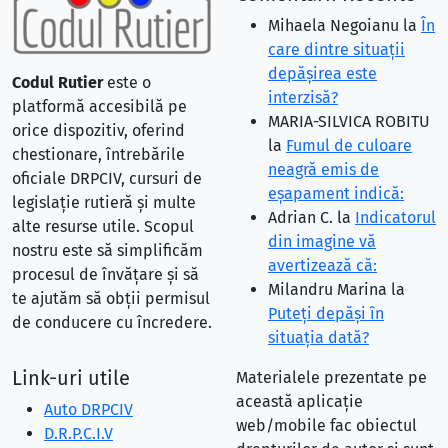
Mihaela Negoianu
la
În
care dintre situaţii
depăşirea este
Codul Rutier
este o
interzisă?
platformă accesibilă pe
MARIA-SILVICA ROBITU
orice dispozitiv, oferind
la
Fumul de culoare
chestionare, întrebările
neagră emis de
oficiale DRPCIV, cursuri de
eşapament indică:
legislație rutieră și multe
Adrian C.
la
Indicatorul
alte resurse utile. Scopul
din imagine vă
nostru este să simplificăm
avertizează că:
procesul de învățare și să
Milandru Marina
la
te ajutăm să obții permisul
Puteţi depăşi în
de conducere cu încredere.
situaţia dată?
Link-uri utile
Materialele prezentate pe
această aplicație
Auto DRPCIV
web/mobile fac obiectul
D.R.P.C.I.V