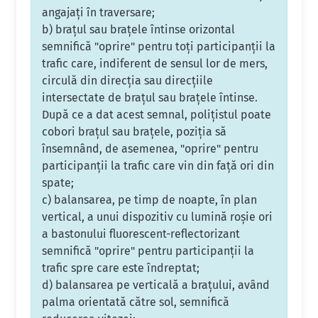
angajaţi în traversare;
b) braţul sau braţele întinse orizontal
semnifică "oprire" pentru toţi participanţii la
trafic care, indiferent de sensul lor de mers,
circulă din direcţia sau direcţiile
intersectate de braţul sau braţele întinse.
După ce a dat acest semnal, poliţistul poate
cobori braţul sau braţele, poziţia să
însemnând, de asemenea, "oprire" pentru
participanţii la trafic care vin din faţă ori din
spate;
c) balansarea, pe timp de noapte, în plan
vertical, a unui dispozitiv cu lumină roşie ori
a bastonului fluorescent-reflectorizant
semnifică "oprire" pentru participanţii la
trafic spre care este îndreptat;
d) balansarea pe verticală a braţului, având
palma orientată către sol, semnifică