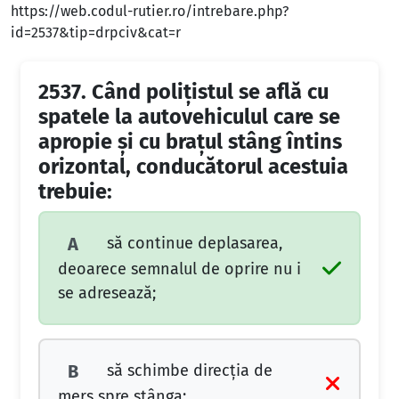
https://web.codul-rutier.ro/intrebare.php?
id=2537&tip=drpciv&cat=r
2537.
Când poliţistul se află cu
spatele la autovehiculul care se
apropie şi cu braţul stâng întins
orizontal, conducătorul acestuia
trebuie:
să continue deplasarea,
A
deoarece semnalul de oprire nu i
se adresează;
să schimbe direcţia de
B
mers spre stânga;