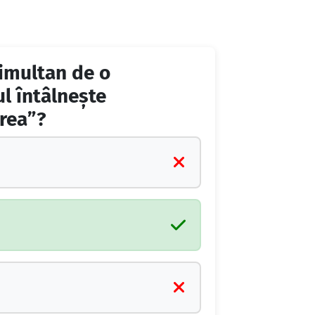
simultan de o
ul întâlneşte
erea”?