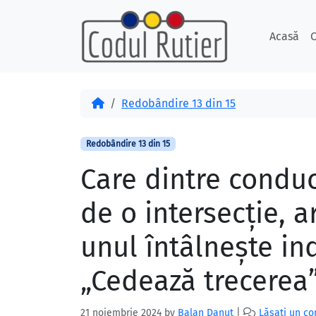
Skip to content
Skip to footer
Acasă
C
Acasă
Redobândire 13 din 15
Redobândire 13 din 15
Care dintre conduc
de o intersecţie, a
unul întâlneşte ind
„Cedează trecerea
21 noiembrie 2024
by
Balan Danut
|
Lăsați un c