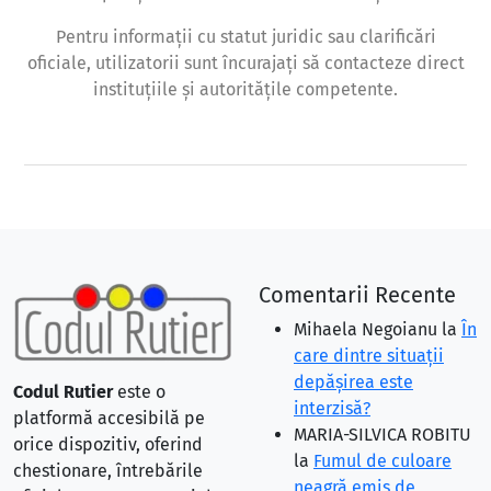
Pentru informații cu statut juridic sau clarificări
oficiale, utilizatorii sunt încurajați să contacteze direct
instituțiile și autoritățile competente.
Comentarii Recente
Mihaela Negoianu
la
În
care dintre situaţii
depăşirea este
Codul Rutier
este o
interzisă?
platformă accesibilă pe
MARIA-SILVICA ROBITU
orice dispozitiv, oferind
la
Fumul de culoare
chestionare, întrebările
neagră emis de