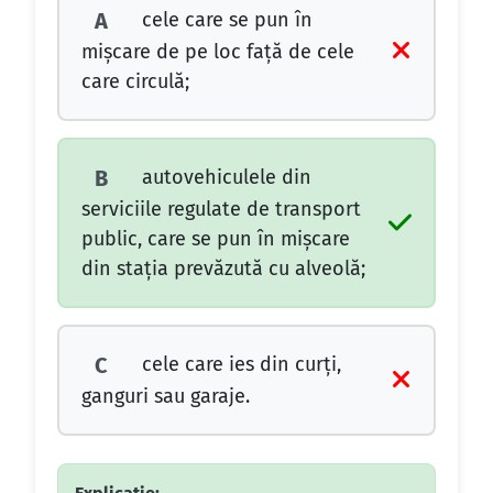
cele care se pun în
A
mişcare de pe loc faţă de cele
care circulă;
autovehiculele din
B
serviciile regulate de transport
public, care se pun în mişcare
din staţia prevăzută cu alveolă;
cele care ies din curţi,
C
ganguri sau garaje.