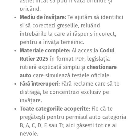
astfel încât să poți învăța oriunde și
oricând.
Mediu de învățare:
Te ajutăm să identifici
și să corectezi greșelile, reluând
întrebările la care ai răspuns incorect,
pentru a învăța temeinic.
Materiale complete:
Ai acces la
Codul
Rutier 2025
în format PDF, legislația
rutieră explicată simplu și
chestionare
auto
care simulează testele oficiale.
Fără întreruperi:
Fără reclame care să te
distragă, te concentrezi exclusiv pe
învățare.
Toate categoriile acoperite:
Fie că te
pregătești pentru permisul auto categoria
B, A, C, D, E sau Tr, aici găsești tot ce ai
nevoie.