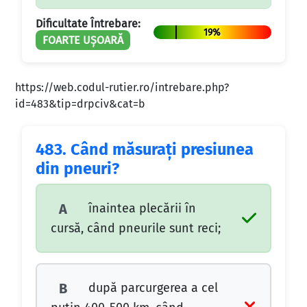
Dificultate Întrebare:
19%
FOARTE UȘOARĂ
https://web.codul-rutier.ro/intrebare.php?
id=483&tip=drpciv&cat=b
483.
Când măsuraţi presiunea
din pneuri?
înaintea plecării în
A
cursă, când pneurile sunt reci;
după parcurgerea a cel
B