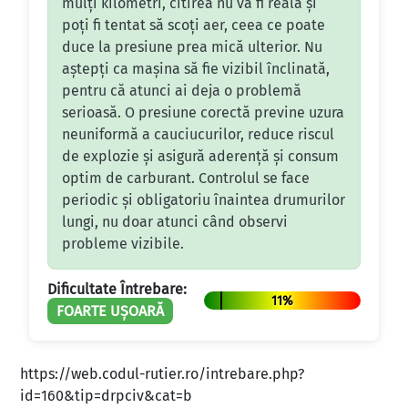
mulți kilometri, citirea nu va fi reală și
poți fi tentat să scoți aer, ceea ce poate
duce la presiune prea mică ulterior. Nu
aștepți ca mașina să fie vizibil înclinată,
pentru că atunci ai deja o problemă
serioasă. O presiune corectă previne uzura
neuniformă a cauciucurilor, reduce riscul
de explozie și asigură aderență și consum
optim de carburant. Controlul se face
periodic și obligatoriu înaintea drumurilor
lungi, nu doar atunci când observi
probleme vizibile.
Dificultate Întrebare:
11%
FOARTE UȘOARĂ
https://web.codul-rutier.ro/intrebare.php?
id=160&tip=drpciv&cat=b