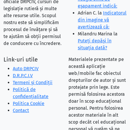
oficiale DRPCIV, cursuri de
eşapament indică:
legislație rutieră și multe
Adrian C.
la
Indicatorul
alte resurse utile. Scopul
din imagine vă
nostru este să simplificăm
avertizează că:
procesul de învățare și să
Milandru Marina
la
te ajutăm să obții permisul
Puteţi depăşi în
de conducere cu încredere.
situaţia dată?
Link-uri utile
Materialele prezentate pe
această aplicație
Auto DRPCIV
web/mobile fac obiectul
D.R.P.C.I.V
drepturilor de autor și sunt
Termeni și Condiții
protejate prin lege. Este
Politică de
permisă folosirea acestora
confidențialitate
doar în scop educațional
Politica Cookie
personal. Pentru folosirea
Contact
acestor materiale în alt
scop decât cel educațional
personal vă rugăm să ne