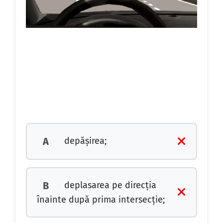
depăşirea;
A
deplasarea pe direcţia
B
înainte după prima intersecţie;