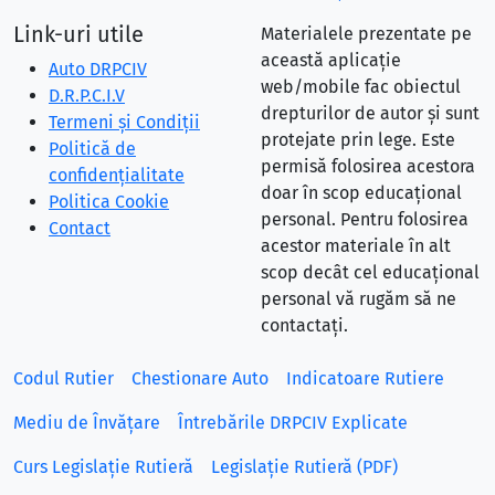
Link-uri utile
Materialele prezentate pe
această aplicație
Auto DRPCIV
web/mobile fac obiectul
D.R.P.C.I.V
drepturilor de autor și sunt
Termeni și Condiții
protejate prin lege. Este
Politică de
permisă folosirea acestora
confidențialitate
doar în scop educațional
Politica Cookie
personal. Pentru folosirea
Contact
acestor materiale în alt
scop decât cel educațional
personal vă rugăm să ne
contactați.
Codul Rutier
Chestionare Auto
Indicatoare Rutiere
Mediu de Învățare
Întrebările DRPCIV Explicate
Curs Legislație Rutieră
Legislație Rutieră (PDF)