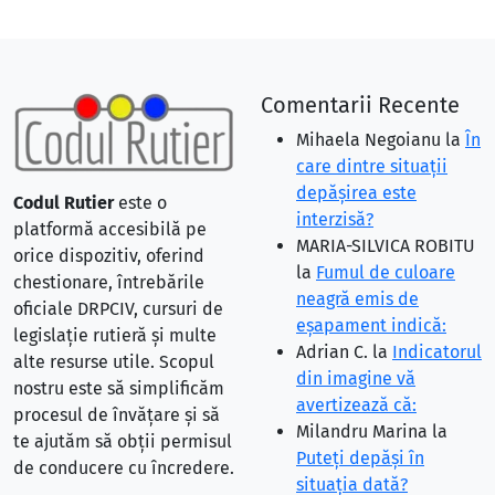
Comentarii Recente
Mihaela Negoianu
la
În
care dintre situaţii
depăşirea este
Codul Rutier
este o
interzisă?
platformă accesibilă pe
MARIA-SILVICA ROBITU
orice dispozitiv, oferind
la
Fumul de culoare
chestionare, întrebările
neagră emis de
oficiale DRPCIV, cursuri de
eşapament indică:
legislație rutieră și multe
Adrian C.
la
Indicatorul
alte resurse utile. Scopul
din imagine vă
nostru este să simplificăm
avertizează că:
procesul de învățare și să
Milandru Marina
la
te ajutăm să obții permisul
Puteţi depăşi în
de conducere cu încredere.
situaţia dată?