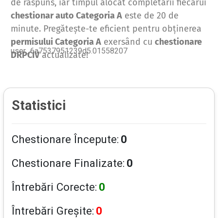
de răspuns, iar timpul alocat completării fiecărui
chestionar auto Categoria A
este de 20 de
minute. Pregătește-te eficient pentru obținerea
permisului Categoria A
exersând cu
chestionare
user_6a7537951239d5.01558207
DRPCIV
actualizate!