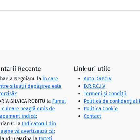
ntarii Recente
Link-uri utile
haela Negoianu
la
În care
Auto DRPCIV
ntre situaţii depăşirea este
D.R.P.C.I.V
terzisă?
Termeni și Condiții
RIA-SILVICA ROBITU
la
Fumul
Politică de confidențiali
 culoare neagră emis de
Politica Cookie
apament indică:
Contact
rian C.
la
Indicatorul din
agine vă avertizează că:
landru Marina
la
Puteţi