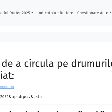
odul Rutier 2025
Indicatoare Rutiere
Chestionare Auto
a de a circula pe drumuril
iat:
omentariu
d=2652&tip=drpciv&cat=r