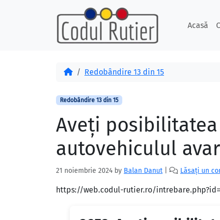
Skip to content
Skip to footer
Acasă
C
Acasă
Redobândire 13 din 15
Redobândire 13 din 15
Aveţi posibilitate
autovehiculul avar
21 noiembrie 2024
by
Balan Danut
|
Lăsați un c
https://web.codul-rutier.ro/intrebare.php?i