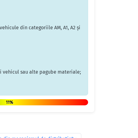
ehicule din categoriile AM, A1, A2 şi
i vehicul sau alte pagube materiale;
11%