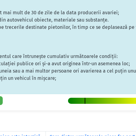
at mai mult de 30 de zile de la data producerii avariei;
 din autovehicul obiecte, materiale sau substanţe.
e trecerile destinate pietonilor, în timp ce se deplasează pe v
entul care întruneşte cumulativ următoarele condiţii:
ulaţiei publice ori şi-a avut originea într-un asemenea loc;
 uneia sau a mai multor persoane ori avarierea a cel puţin unu
uţin un vehicul în mişcare;