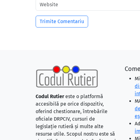
Come
Mi
di
in
Codul Rutier
este o platformă
MA
accesibilă pe orice dispozitiv,
de
oferind chestionare, întrebările
eş
oficiale DRPCIV, cursuri de
Ad
legislație rutieră și multe alte
im
resurse utile. Scopul nostru este să
Mi