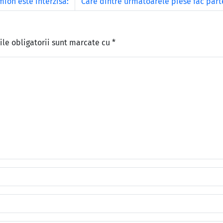
ion este interzisă:
Care dintre următoarele piese fac part
le obligatorii sunt marcate cu
*