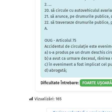
2. ...
20. să circule cu autovehiculul avari
21. să arunce, pe drumurile publice,
22. să traverseze drumurile publice, p
A.
OUG - Articolul 75
Accidentul de circulaţie este evenim
a) s-a produs pe un drum deschis circ
b) a avut ca urmare decesul, rănirea
c) în eveniment a fost implicat cel p
d) abrogată;
Dificultate Întrebare:
FOARTE UȘOARĂ
Vizualizări:
165