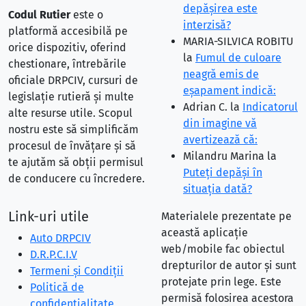
depăşirea este
Codul Rutier
este o
interzisă?
platformă accesibilă pe
MARIA-SILVICA ROBITU
orice dispozitiv, oferind
la
Fumul de culoare
chestionare, întrebările
neagră emis de
oficiale DRPCIV, cursuri de
eşapament indică:
legislație rutieră și multe
Adrian C.
la
Indicatorul
alte resurse utile. Scopul
din imagine vă
nostru este să simplificăm
avertizează că:
procesul de învățare și să
Milandru Marina
la
te ajutăm să obții permisul
Puteţi depăşi în
de conducere cu încredere.
situaţia dată?
Link-uri utile
Materialele prezentate pe
această aplicație
Auto DRPCIV
web/mobile fac obiectul
D.R.P.C.I.V
drepturilor de autor și sunt
Termeni și Condiții
protejate prin lege. Este
Politică de
permisă folosirea acestora
confidențialitate