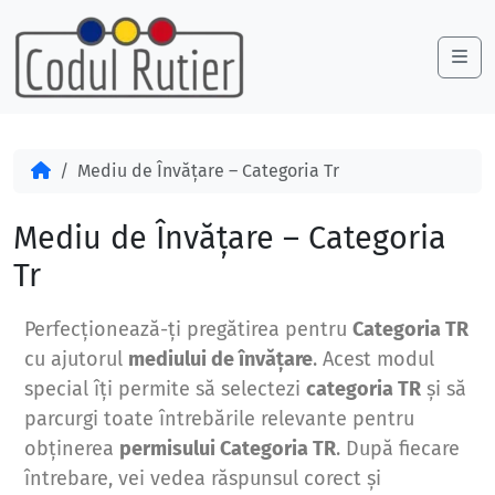
Skip to content
Skip to footer
Me
Acasă
Mediu de Învățare – Categoria Tr
Mediu de Învățare – Categoria
Tr
Perfecționează-ți pregătirea pentru
Categoria TR
cu ajutorul
mediului de învățare
. Acest modul
special îți permite să selectezi
categoria TR
și să
parcurgi toate întrebările relevante pentru
obținerea
permisului Categoria TR
. După fiecare
întrebare, vei vedea răspunsul corect și