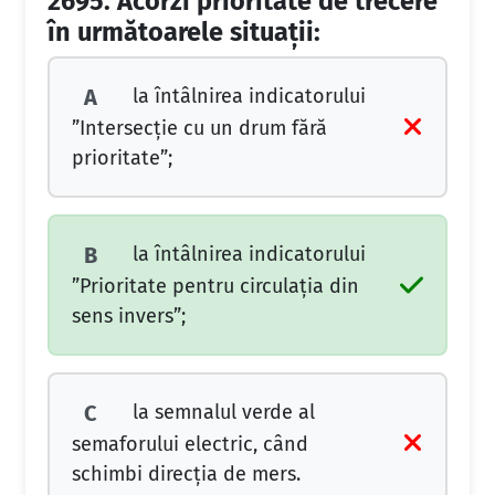
2695.
Acorzi prioritate de trecere
în următoarele situaţii:
la întâlnirea indicatorului
A
”Intersecţie cu un drum fără
prioritate”;
la întâlnirea indicatorului
B
”Prioritate pentru circulaţia din
sens invers”;
la semnalul verde al
C
semaforului electric, când
schimbi direcţia de mers.