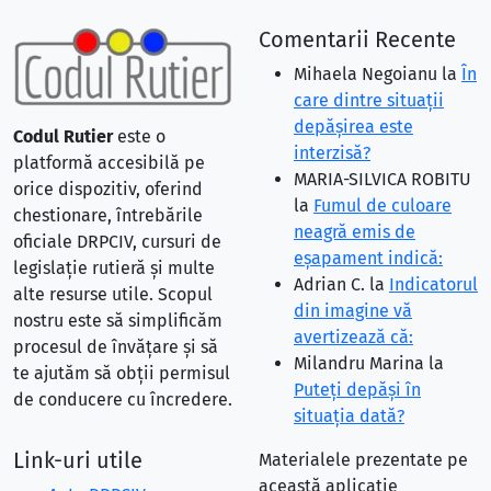
Comentarii Recente
Mihaela Negoianu
la
În
care dintre situaţii
depăşirea este
Codul Rutier
este o
interzisă?
platformă accesibilă pe
MARIA-SILVICA ROBITU
orice dispozitiv, oferind
la
Fumul de culoare
chestionare, întrebările
neagră emis de
oficiale DRPCIV, cursuri de
eşapament indică:
legislație rutieră și multe
Adrian C.
la
Indicatorul
alte resurse utile. Scopul
din imagine vă
nostru este să simplificăm
avertizează că:
procesul de învățare și să
Milandru Marina
la
te ajutăm să obții permisul
Puteţi depăşi în
de conducere cu încredere.
situaţia dată?
Link-uri utile
Materialele prezentate pe
această aplicație