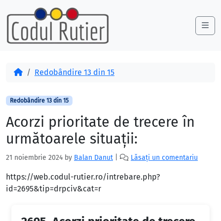
Skip to content
Skip to footer
Me
Acasă
Redobândire 13 din 15
Redobândire 13 din 15
Acorzi prioritate de trecere în
următoarele situaţii:
21 noiembrie 2024
by
Balan Danut
|
Lăsați un comentariu
https://web.codul-rutier.ro/intrebare.php?
id=2695&tip=drpciv&cat=r