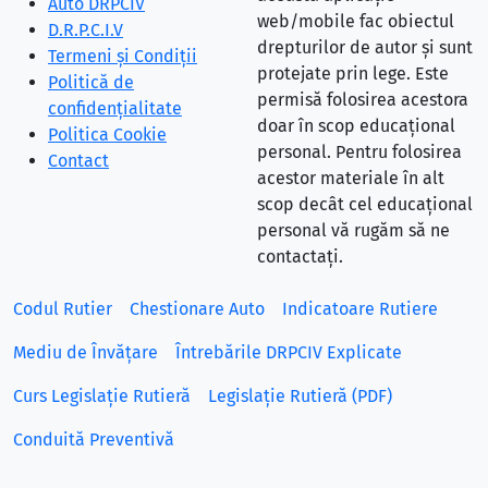
Auto DRPCIV
web/mobile fac obiectul
D.R.P.C.I.V
drepturilor de autor și sunt
Termeni și Condiții
protejate prin lege. Este
Politică de
permisă folosirea acestora
confidențialitate
doar în scop educațional
Politica Cookie
personal. Pentru folosirea
Contact
acestor materiale în alt
scop decât cel educațional
personal vă rugăm să ne
contactați.
Codul Rutier
Chestionare Auto
Indicatoare Rutiere
Mediu de Învățare
Întrebările DRPCIV Explicate
Curs Legislație Rutieră
Legislație Rutieră (PDF)
Conduită Preventivă