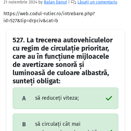
21 noiembrie 2024
by
Balan Danut
|
Lăsați un comentariu
https://web.codul-rutier.ro/intrebare.php?
id=527&tip=drpciv&cat=b
527.
La trecerea autovehiculelor
cu regim de circulaţie prioritar,
care au în funcţiune mijloacele
de avertizare sonoră şi
luminoasă de culoare albastră,
sunteţi obligat:
să reduceţi viteza;
A
să circulaţi cât mai
B