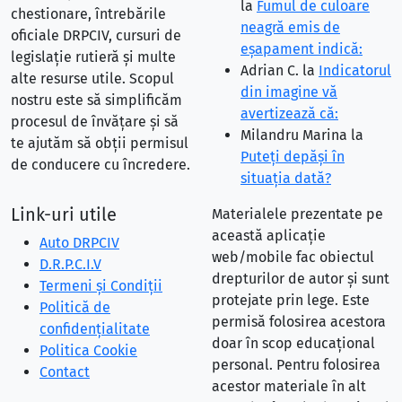
la
Fumul de culoare
chestionare, întrebările
neagră emis de
oficiale DRPCIV, cursuri de
eşapament indică:
legislație rutieră și multe
Adrian C.
la
Indicatorul
alte resurse utile. Scopul
din imagine vă
nostru este să simplificăm
avertizează că:
procesul de învățare și să
Milandru Marina
la
te ajutăm să obții permisul
Puteţi depăşi în
de conducere cu încredere.
situaţia dată?
Link-uri utile
Materialele prezentate pe
această aplicație
Auto DRPCIV
web/mobile fac obiectul
D.R.P.C.I.V
drepturilor de autor și sunt
Termeni și Condiții
protejate prin lege. Este
Politică de
permisă folosirea acestora
confidențialitate
doar în scop educațional
Politica Cookie
personal. Pentru folosirea
Contact
acestor materiale în alt