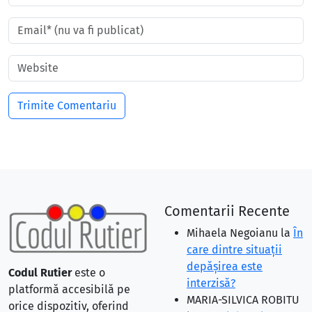
Comentarii Recente
Mihaela Negoianu
la
În
care dintre situaţii
depăşirea este
Codul Rutier
este o
interzisă?
platformă accesibilă pe
MARIA-SILVICA ROBITU
orice dispozitiv, oferind