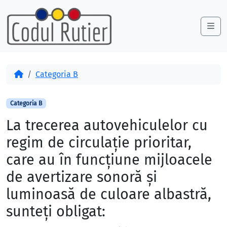
Skip to content
Skip to footer
Me
Acasă
Categoria B
Categoria B
La trecerea autovehiculelor cu
regim de circulaţie prioritar,
care au în funcţiune mijloacele
de avertizare sonoră şi
luminoasă de culoare albastră,
sunteţi obligat: