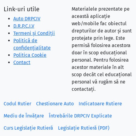
Link-uri utile
Materialele prezentate pe
această aplicație
Auto DRPCIV
web/mobile fac obiectul
D.R.P.C.I.V
drepturilor de autor și sunt
Termeni și Condiții
protejate prin lege. Este
Politică de
permisă folosirea acestora
confidențialitate
doar în scop educațional
Politica Cookie
personal. Pentru folosirea
Contact
acestor materiale în alt
scop decât cel educațional
personal vă rugăm să ne
contactați.
Codul Rutier
Chestionare Auto
Indicatoare Rutiere
Mediu de Învățare
Întrebările DRPCIV Explicate
Curs Legislație Rutieră
Legislație Rutieră (PDF)