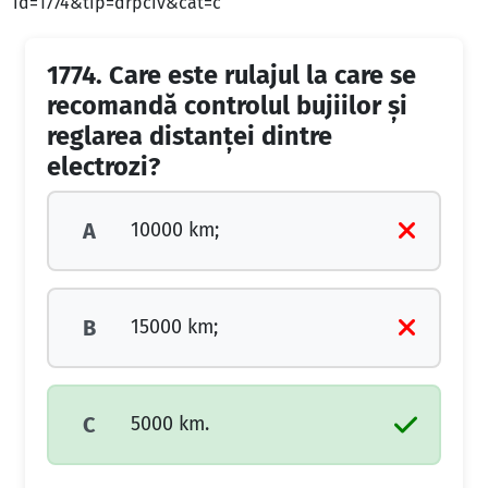
id=1774&tip=drpciv&cat=c
1774.
Care este rulajul la care se
recomandă controlul bujiilor şi
reglarea distanţei dintre
electrozi?
10000 km;
A
15000 km;
B
5000 km.
C