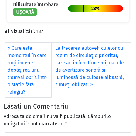
Dificultate Întrebare:
28%
UȘOARĂ
Vizualizări:
137
Care este
La trecerea autovehiculelor cu
momentul în care
regim de circulaţie prioritar,
poţi începe
care au în funcţiune mijloacele
depăşirea unui
de avertizare sonoră şi
tramvai oprit într-
luminoasă de culoare albastră,
o staţie fără
sunteţi obligat:
refugiu?
Lăsați un Comentariu
Adresa ta de email nu va fi publicată.
Câmpurile
obligatorii sunt marcate cu
*