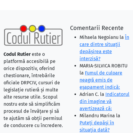
Comentarii Recente
Mihaela Negoianu
la
În
care dintre situaţii
depăşirea este
Codul Rutier
este o
interzisă?
platformă accesibilă pe
MARIA-SILVICA ROBITU
orice dispozitiv, oferind
la
Fumul de culoare
chestionare, întrebările
neagră emis de
oficiale DRPCIV, cursuri de
eşapament indică:
legislație rutieră și multe
Adrian C.
la
Indicatorul
alte resurse utile. Scopul
din imagine vă
nostru este să simplificăm
avertizează că:
procesul de învățare și să
Milandru Marina
la
te ajutăm să obții permisul
Puteţi depăşi în
de conducere cu încredere.
situaţia dată?