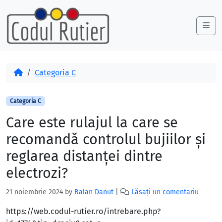
Skip to content
Skip to footer
Me
Acasă
Categoria C
Categoria C
Care este rulajul la care se
recomandă controlul bujiilor şi
reglarea distanţei dintre
electrozi?
21 noiembrie 2024
by
Balan Danut
|
Lăsați un comentariu
https://web.codul-rutier.ro/intrebare.php?