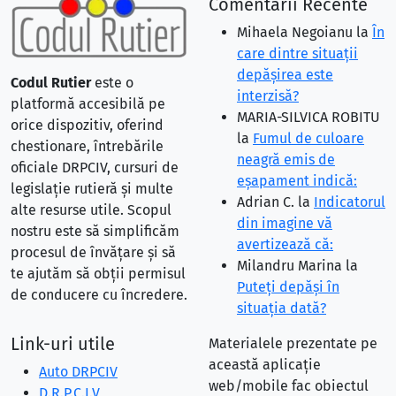
Comentarii Recente
Mihaela Negoianu
la
În
care dintre situaţii
depăşirea este
Codul Rutier
este o
interzisă?
platformă accesibilă pe
MARIA-SILVICA ROBITU
orice dispozitiv, oferind
la
Fumul de culoare
chestionare, întrebările
neagră emis de
oficiale DRPCIV, cursuri de
eşapament indică:
legislație rutieră și multe
Adrian C.
la
Indicatorul
alte resurse utile. Scopul
din imagine vă
nostru este să simplificăm
avertizează că:
procesul de învățare și să
Milandru Marina
la
te ajutăm să obții permisul
Puteţi depăşi în
de conducere cu încredere.
situaţia dată?
Link-uri utile
Materialele prezentate pe
această aplicație
Auto DRPCIV
web/mobile fac obiectul
D.R.P.C.I.V