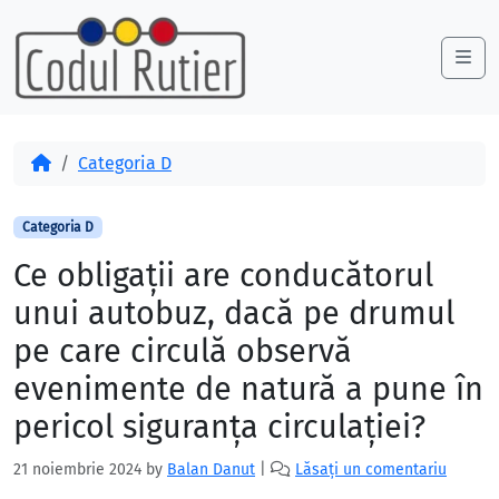
Skip to content
Skip to footer
Me
Acasă
Categoria D
Categoria D
Ce obligaţii are conducătorul
unui autobuz, dacă pe drumul
pe care circulă observă
evenimente de natură a pune în
pericol siguranţa circulaţiei?
21 noiembrie 2024
by
Balan Danut
|
Lăsați un comentariu