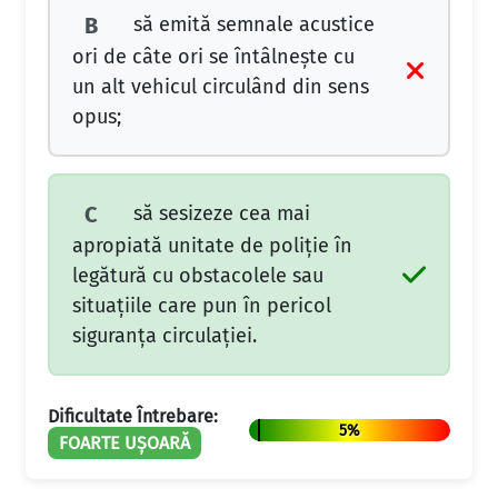
să emită semnale acustice
B
ori de câte ori se întâlneşte cu
un alt vehicul circulând din sens
opus;
să sesizeze cea mai
C
apropiată unitate de poliţie în
legătură cu obstacolele sau
situaţiile care pun în pericol
siguranţa circulaţiei.
Dificultate Întrebare:
5%
FOARTE UȘOARĂ