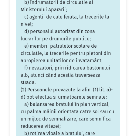
b) îndrumatorii de circulatie ai
Ministerului Apararii;
c) agentii de cale ferata, la trecerile la
nivel;
d) personalul autorizat din zona
lucrarilor pe drumurile publice;
e) membrii patrulelor scolare de
circulatie, la trecerile pentru pietoni din
apropierea unitatilor de învatamânt;
f) nevazatori, prin ridicarea bastonului
alb, atunci când acestia traverseaza
strada.
(2) Persoanele prevazute la alin. (1) lit. a)-
d) pot efectua si urmatoarele semnale:
a) balansarea bratului în plan vertical,
cu palma mâinii orientata catre sol sau cu
un mijloc de semnalizare, care semnifica
reducerea vitezei;
b) rotirea vioaie a bratului, care