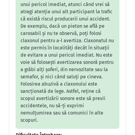
unui pericol imediat, atunci când vrei să
atragi atenția unui alt participant la trafic
că există riscul producerii unui accident.
De exemplu, dacă un pieton se află pe
carosabil și nu te observă, poți folosi
claxonul pentru a-l avertiza. Claxonatul nu
este permis în localități decât în situații
de evitare a unui pericol imediat. Nu este
voie să folosești avertizarea sonoră pentru
a grăbi alți șoferi, din nervozitate sau la
semafor, și nici când saluți pe cineva.
Folosirea abuzivă a claxonului este
sancționată de lege. Astfel, reține că
scopul avertizării sonore este să previi
accidentele, nu să-ți exprimi
nemulțumirea sau să comunici în alte
scopuri.