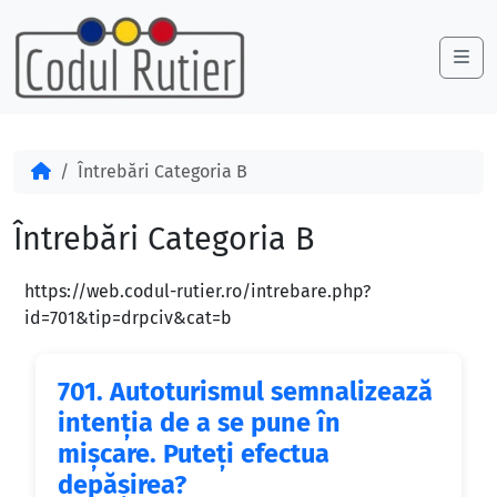
Skip to content
Skip to footer
Me
Acasă
Întrebări Categoria B
Întrebări Categoria B
https://web.codul-rutier.ro/intrebare.php?
id=701&tip=drpciv&cat=b
701.
Autoturismul semnalizează
intenţia de a se pune în
mişcare. Puteţi efectua
depăşirea?