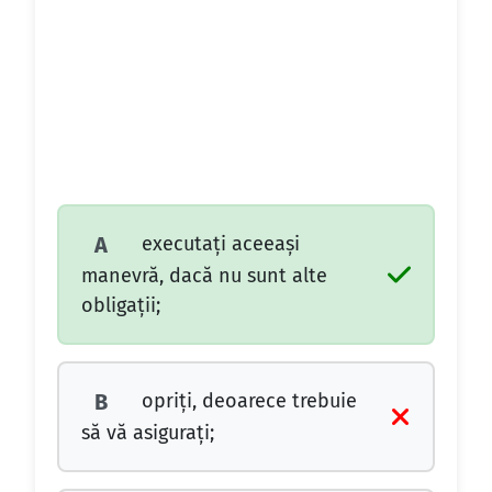
executaţi aceeaşi
A
manevră, dacă nu sunt alte
obligaţii;
opriţi, deoarece trebuie
B
să vă asiguraţi;