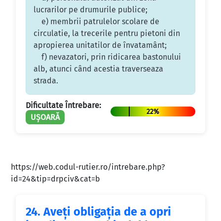
lucrarilor pe drumurile publice;
e) membrii patrulelor scolare de
circulatie, la trecerile pentru pietoni din
apropierea unitatilor de învatamânt;
f) nevazatori, prin ridicarea bastonului
alb, atunci când acestia traverseaza
strada.
Dificultate Întrebare:
22%
UȘOARĂ
https://web.codul-rutier.ro/intrebare.php?
id=24&tip=drpciv&cat=b
24.
Aveţi obligaţia de a opri