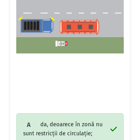
da, deoarece în zonă nu
A
sunt restricţii de circulaţie;