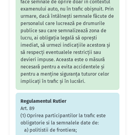
face semnale de oprire doar în contextul
examenului auto, nu în trafic obișnuit. Prin
urmare, dacă întâlnești semnale făcute de
personalul care lucrează pe drumurile
publice sau care semnalizează zona de
lucru, ai obligația legală să oprești
imediat, să urmezi indicațiile acestora și
să respecți eventualele restricții sau
devieri impuse. Aceasta este o măsură
necesară pentru a evita accidentele și
pentru a menține siguranța tuturor celor
implicați în trafic și în lucrări.
Regulamentul Rutier
Art. 89
(1) Oprirea participantilor la trafic este
obligatorie si la semnalele date de:
a) politistii de frontiera;