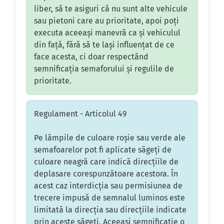
liber, să te asiguri că nu sunt alte vehicule
sau pietoni care au prioritate, apoi poți
executa aceeași manevră ca și vehiculul
din față, fără să te lași influențat de ce
face acesta, ci doar respectând
semnificația semaforului și regulile de
prioritate.
Regulament - Articolul 49
Pe lămpile de culoare roşie sau verde ale
semafoarelor pot fi aplicate săgeţi de
culoare neagră care indică direcţiile de
deplasare corespunzătoare acestora. În
acest caz interdicţia sau permisiunea de
trecere impusă de semnalul luminos este
limitată la direcţia sau direcţiile indicate
prin aceste săgeţi. Aceeaşi semnificaţie o