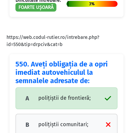
Dificultate Întrebare:
3%
FOARTE UȘOARĂ
https://web.codul-rutier.ro/intrebare.php?
id=550&tip=drpciv&cat=b
550.
Aveţi obligaţia de a opri
imediat autovehiculul la
semnalele adresate de:
poliţiştii de frontieră;
A
poliţiştii comunitari;
B