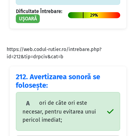
Dificultate Întrebare:
29%
UȘOARĂ
https://web.codul-rutier.ro/intrebare.php?
id=212&tip=drpciv&cat=b
212.
Avertizarea sonoră se
foloseşte:
ori de câte ori este
A
necesar, pentru evitarea unui
pericol imediat;