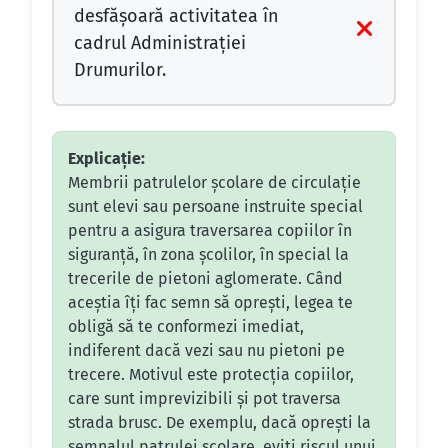
desfăşoară activitatea în
cadrul Administraţiei
Drumurilor.
Explicație:
Membrii patrulelor școlare de circulație
sunt elevi sau persoane instruite special
pentru a asigura traversarea copiilor în
siguranță, în zona școlilor, în special la
trecerile de pietoni aglomerate. Când
aceștia îți fac semn să oprești, legea te
obligă să te conformezi imediat,
indiferent dacă vezi sau nu pietoni pe
trecere. Motivul este protecția copiilor,
care sunt imprevizibili și pot traversa
strada brusc. De exemplu, dacă oprești la
semnalul patrulei școlare, eviți riscul unui