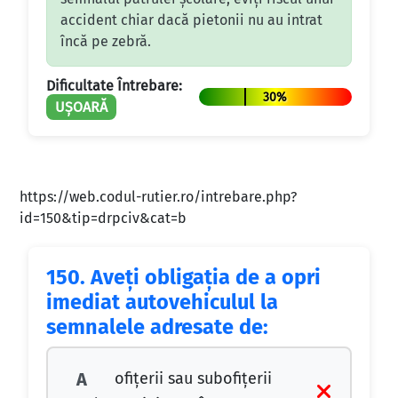
accident chiar dacă pietonii nu au intrat
încă pe zebră.
Dificultate Întrebare:
30%
UȘOARĂ
https://web.codul-rutier.ro/intrebare.php?
id=150&tip=drpciv&cat=b
150.
Aveţi obligaţia de a opri
imediat autovehiculul la
semnalele adresate de:
ofiţerii sau subofiţerii
A