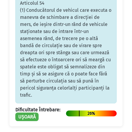
Articolul 54
(1) Conducătorul de vehicul care executa o
manevra de schimbare a direcţiei de
mers, de ieşire dintr-un rând de vehicule
staţionate sau de intrare într-un
asemenea rând, de trecere pe o altă
bandă de circulaţie sau de virare spre
dreapta ori spre stânga sau care urmează
să efectueze o întoarcere ori să meargă cu
spatele este obligat să semnalizeze din
timp şi să se asigure că o poate face fără
să perturbe circulaţia sau să pună în
pericol siguranţa celorlalţi participanţi la
trafic.
Dificultate Întrebare:
26%
UȘOARĂ