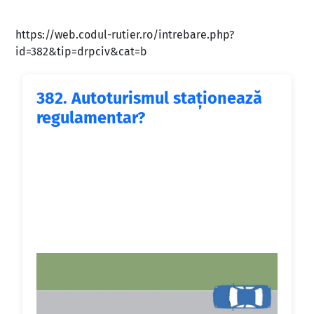
https://web.codul-rutier.ro/intrebare.php?
id=382&tip=drpciv&cat=b
382.
Autoturismul staţionează
regulamentar?