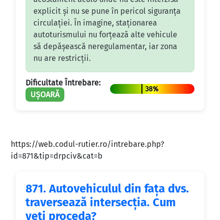
explicit și nu se pune în pericol siguranța
circulației. În imagine, staționarea
autoturismului nu forțează alte vehicule
să depășească neregulamentar, iar zona
nu are restricții.
Dificultate Întrebare:
38%
UȘOARĂ
https://web.codul-rutier.ro/intrebare.php?
id=871&tip=drpciv&cat=b
871.
Autovehiculul din faţa dvs.
traversează intersecţia. Cum
veţi proceda?