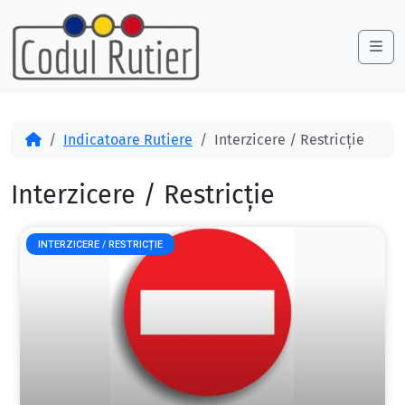
Skip to content
Skip to footer
Me
Acasă
Indicatoare Rutiere
Interzicere / Restricție
Interzicere / Restricție
INTERZICERE / RESTRICȚIE