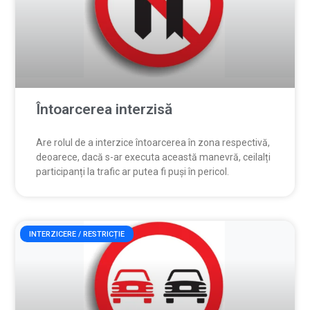
Întoarcerea interzisă
Are rolul de a interzice întoarcerea în zona respectivă,
deoarece, dacă s-ar executa această manevră, ceilalți
participanți la trafic ar putea fi puși în pericol.
INTERZICERE / RESTRICȚIE