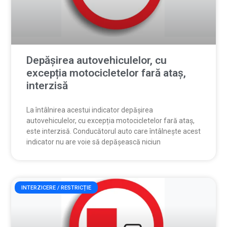
Depășirea autovehiculelor, cu
excepția motocicletelor fară ataș,
interzisă
La întâlnirea acestui indicator depășirea
autovehiculelor, cu excepția motocicletelor fară ataș,
este interzisă. Conducătorul auto care întâlnește acest
indicator nu are voie să depășească niciun
INTERZICERE / RESTRICȚIE