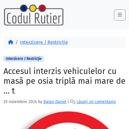
Skip to content
Skip to footer
Me
Acasă
Interzicere / Restricție
Interzicere / Restricție
Accesul interzis vehiculelor cu
masă pe osia triplă mai mare de
… t
25 noiembrie 2024
by
Balan Danut
|
Lăsați un comentariu