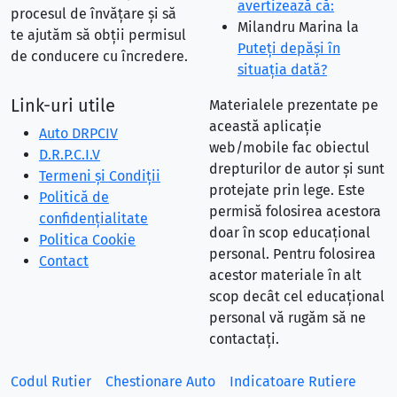
avertizează că:
procesul de învățare și să
Milandru Marina
la
te ajutăm să obții permisul
Puteţi depăşi în
de conducere cu încredere.
situaţia dată?
Link-uri utile
Materialele prezentate pe
această aplicație
Auto DRPCIV
web/mobile fac obiectul
D.R.P.C.I.V
drepturilor de autor și sunt
Termeni și Condiții
protejate prin lege. Este
Politică de
permisă folosirea acestora
confidențialitate
doar în scop educațional
Politica Cookie
personal. Pentru folosirea
Contact
acestor materiale în alt
scop decât cel educațional
personal vă rugăm să ne
contactați.
Codul Rutier
Chestionare Auto
Indicatoare Rutiere