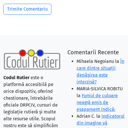
Comentarii Recente
Mihaela Negoianu
la
În
care dintre situaţii
depăşirea este
Codul Rutier
este o
interzisă?
platformă accesibilă pe
MARIA-SILVICA ROBITU
orice dispozitiv, oferind
la
Fumul de culoare
chestionare, întrebările
neagră emis de
oficiale DRPCIV, cursuri de
eşapament indică:
legislație rutieră și multe
Adrian C.
la
Indicatorul
alte resurse utile. Scopul
din imagine vă
nostru este să simplificăm