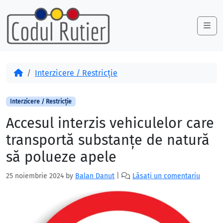
Skip to content
Skip to footer
Me
Acasă
Interzicere / Restricție
Interzicere / Restricție
Accesul interzis vehiculelor care
transportă substanțe de natură
să polueze apele
25 noiembrie 2024
by
Balan Danut
|
Lăsați un comentariu