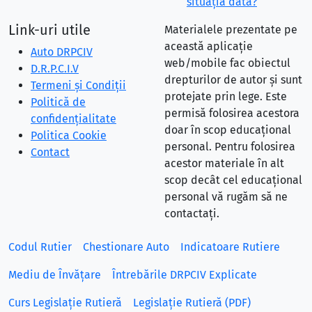
situaţia dată?
Link-uri utile
Materialele prezentate pe
această aplicație
Auto DRPCIV
web/mobile fac obiectul
D.R.P.C.I.V
drepturilor de autor și sunt
Termeni și Condiții
protejate prin lege. Este
Politică de
permisă folosirea acestora
confidențialitate
doar în scop educațional
Politica Cookie
personal. Pentru folosirea
Contact
acestor materiale în alt
scop decât cel educațional
personal vă rugăm să ne
contactați.
Codul Rutier
Chestionare Auto
Indicatoare Rutiere
Mediu de Învățare
Întrebările DRPCIV Explicate
Curs Legislație Rutieră
Legislație Rutieră (PDF)