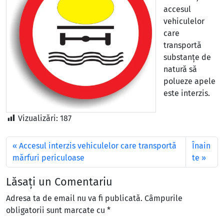
accesul
vehiculelor
care
transportă
substanțe de
natură să
polueze apele
este interzis.
Vizualizări:
187
Accesul interzis vehiculelor care transportă
Înain
mărfuri periculoase
te
Lăsați un Comentariu
Adresa ta de email nu va fi publicată.
Câmpurile
obligatorii sunt marcate cu
*