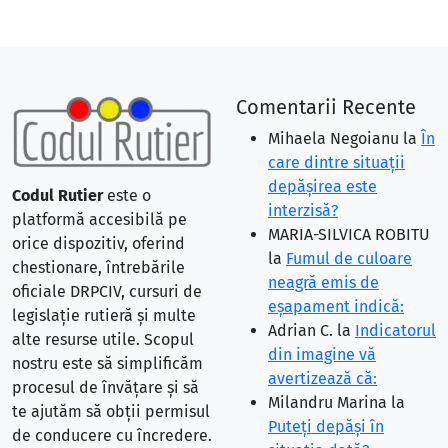
Comentarii Recente
Mihaela Negoianu
la
În
care dintre situaţii
depăşirea este
Codul Rutier
este o
interzisă?
platformă accesibilă pe
MARIA-SILVICA ROBITU
orice dispozitiv, oferind
la
Fumul de culoare
chestionare, întrebările
neagră emis de
oficiale DRPCIV, cursuri de
eşapament indică:
legislație rutieră și multe
Adrian C.
la
Indicatorul
alte resurse utile. Scopul
din imagine vă
nostru este să simplificăm
avertizează că:
procesul de învățare și să
Milandru Marina
la
te ajutăm să obții permisul
Puteţi depăşi în
de conducere cu încredere.