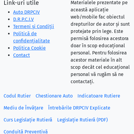
Link-uri utile
Materialele prezentate pe
această aplicație
Auto DRPCIV
web/mobile fac obiectul
D.R.P.C.I.V
drepturilor de autor și sunt
Termeni și Condiții
protejate prin lege. Este
Politică de
permisă folosirea acestora
confidențialitate
doar în scop educațional
Politica Cookie
personal. Pentru folosirea
Contact
acestor materiale în alt
scop decât cel educațional
personal vă rugăm să ne
contactați.
Codul Rutier
Chestionare Auto
Indicatoare Rutiere
Mediu de Învățare
Întrebările DRPCIV Explicate
Curs Legislație Rutieră
Legislație Rutieră (PDF)
Conduită Preventivă