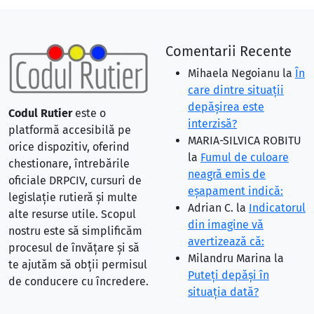
Comentarii Recente
Mihaela Negoianu
la
În
care dintre situaţii
depăşirea este
Codul Rutier
este o
interzisă?
platformă accesibilă pe
MARIA-SILVICA ROBITU
orice dispozitiv, oferind
la
Fumul de culoare
chestionare, întrebările
neagră emis de
oficiale DRPCIV, cursuri de
eşapament indică:
legislație rutieră și multe
Adrian C.
la
Indicatorul
alte resurse utile. Scopul
din imagine vă
nostru este să simplificăm
avertizează că:
procesul de învățare și să
Milandru Marina
la
te ajutăm să obții permisul
Puteţi depăşi în
de conducere cu încredere.
situaţia dată?