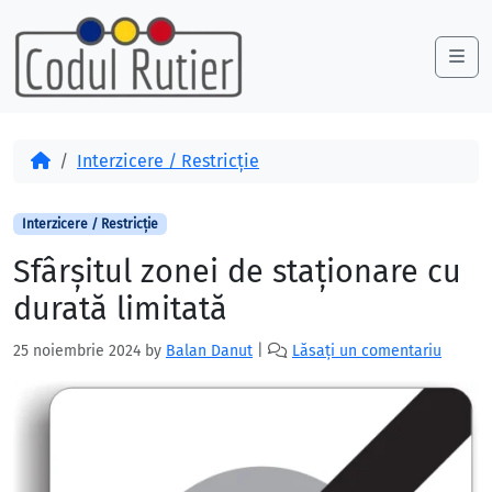
Skip to content
Skip to footer
Me
Acasă
Interzicere / Restricție
Interzicere / Restricție
Sfârșitul zonei de staționare cu
durată limitată
25 noiembrie 2024
by
Balan Danut
|
Lăsați un comentariu