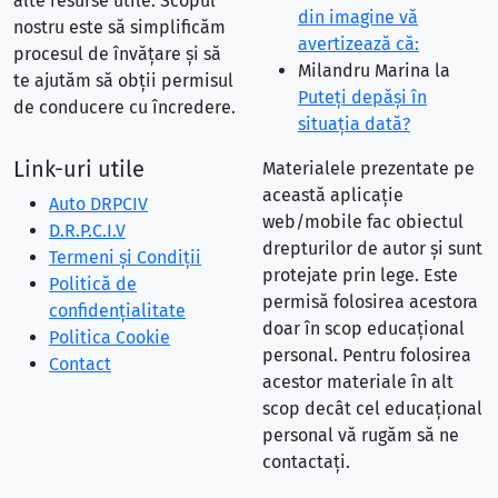
alte resurse utile. Scopul
din imagine vă
nostru este să simplificăm
avertizează că:
procesul de învățare și să
Milandru Marina
la
te ajutăm să obții permisul
Puteţi depăşi în
de conducere cu încredere.
situaţia dată?
Link-uri utile
Materialele prezentate pe
această aplicație
Auto DRPCIV
web/mobile fac obiectul
D.R.P.C.I.V
drepturilor de autor și sunt
Termeni și Condiții
protejate prin lege. Este
Politică de
permisă folosirea acestora
confidențialitate
doar în scop educațional
Politica Cookie
personal. Pentru folosirea
Contact
acestor materiale în alt
scop decât cel educațional
personal vă rugăm să ne
contactați.