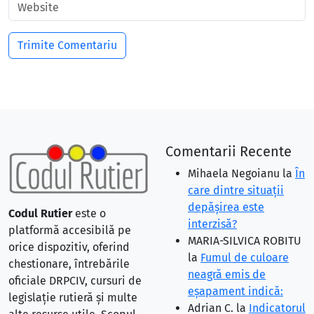
Comentarii Recente
Mihaela Negoianu
la
În
care dintre situaţii
depăşirea este
Codul Rutier
este o
interzisă?
platformă accesibilă pe
MARIA-SILVICA ROBITU
orice dispozitiv, oferind
la
Fumul de culoare
chestionare, întrebările
neagră emis de
oficiale DRPCIV, cursuri de
eşapament indică:
legislație rutieră și multe
Adrian C.
la
Indicatorul