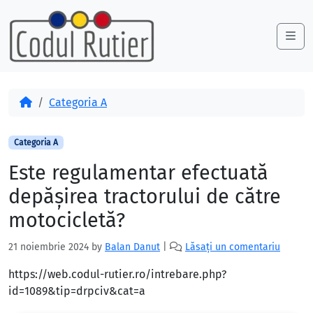
Skip to content
Skip to footer
Me
Acasă
Categoria A
Categoria A
Este regulamentar efectuată
depăşirea tractorului de către
motocicletă?
21 noiembrie 2024
by
Balan Danut
|
Lăsați un comentariu
https://web.codul-rutier.ro/intrebare.php?
id=1089&tip=drpciv&cat=a