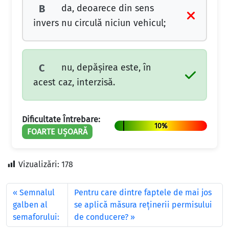
da, deoarece din sens
B
invers nu circulă niciun vehicul;
nu, depăşirea este, în
C
acest caz, interzisă.
Dificultate Întrebare:
10%
FOARTE UȘOARĂ
Vizualizări:
178
Semnalul
Pentru care dintre faptele de mai jos
galben al
se aplică măsura reţinerii permisului
semaforului:
de conducere?