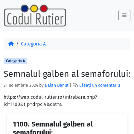
Skip to content
Skip to footer
Me
Acasă
Categoria A
Categoria A
Semnalul galben al semaforului:
21 noiembrie 2024
by
Balan Danut
|
Lăsați un comentariu
https://web.codul-rutier.ro/intrebare.php?
id=1100&tip=drpciv&cat=a
1100.
Semnalul galben al
semaforului: