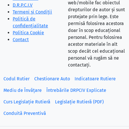
web/mobile fac obiectul
D.R.P.C.I.V
drepturilor de autor și sunt
Termeni și Condiții
protejate prin lege. Este
Politică de
permisă folosirea acestora
confidențialitate
doar în scop educațional
Politica Cookie
personal. Pentru folosirea
Contact
acestor materiale în alt
scop decât cel educațional
personal vă rugăm să ne
contactați.
Codul Rutier
Chestionare Auto
Indicatoare Rutiere
Mediu de Învățare
Întrebările DRPCIV Explicate
Curs Legislație Rutieră
Legislație Rutieră (PDF)
Conduită Preventivă