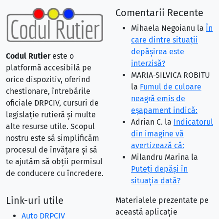
Comentarii Recente
Mihaela Negoianu
la
În
care dintre situaţii
depăşirea este
Codul Rutier
este o
interzisă?
platformă accesibilă pe
MARIA-SILVICA ROBITU
orice dispozitiv, oferind
la
Fumul de culoare
chestionare, întrebările
neagră emis de
oficiale DRPCIV, cursuri de
eşapament indică:
legislație rutieră și multe
Adrian C.
la
Indicatorul
alte resurse utile. Scopul
din imagine vă
nostru este să simplificăm
avertizează că:
procesul de învățare și să
Milandru Marina
la
te ajutăm să obții permisul
Puteţi depăşi în
de conducere cu încredere.
situaţia dată?
Link-uri utile
Materialele prezentate pe
această aplicație
Auto DRPCIV