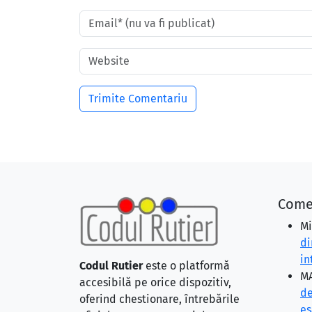
Come
Mi
di
in
Codul Rutier
este o platformă
MA
accesibilă pe orice dispozitiv,
de
oferind chestionare, întrebările
eş