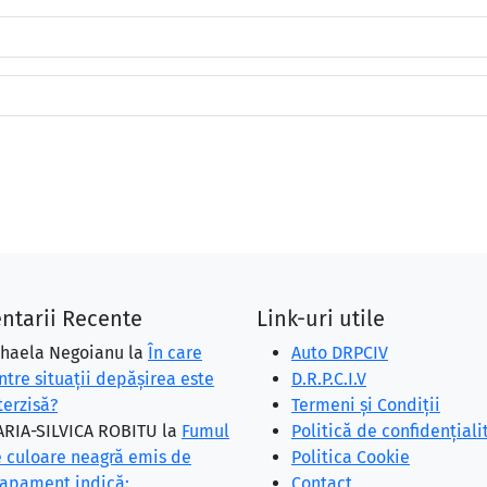
ntarii Recente
Link-uri utile
haela Negoianu
la
În care
Auto DRPCIV
ntre situaţii depăşirea este
D.R.P.C.I.V
terzisă?
Termeni și Condiții
RIA-SILVICA ROBITU
la
Fumul
Politică de confidențiali
 culoare neagră emis de
Politica Cookie
apament indică:
Contact