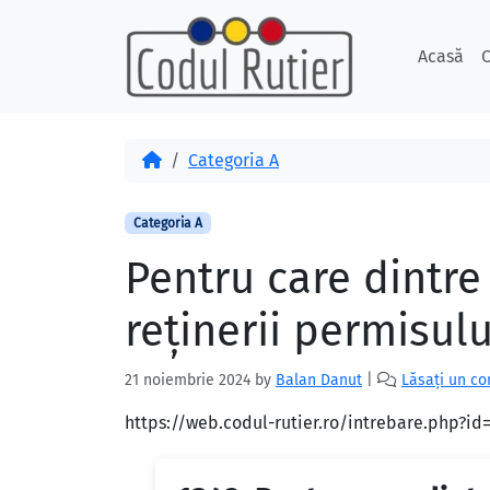
Skip to content
Skip to footer
Acasă
C
Acasă
Categoria A
Categoria A
Pentru care dintre
reţinerii permisul
21 noiembrie 2024
by
Balan Danut
|
Lăsați un c
https://web.codul-rutier.ro/intrebare.php?i