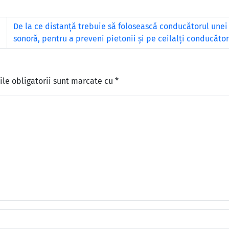
De la ce distanţă trebuie să folosească conducătorul unei
sonoră, pentru a preveni pietonii şi pe ceilalţi conducăto
le obligatorii sunt marcate cu
*