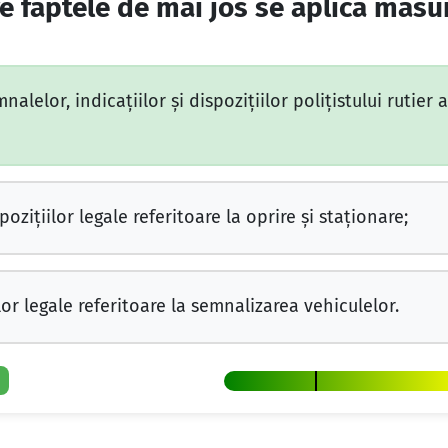
e faptele de mai jos se aplică măsur
elor, indicaţiilor şi dispoziţiilor poliţistului rutier a
ziţiilor legale referitoare la oprire şi staţionare;
r legale referitoare la semnalizarea vehiculelor.