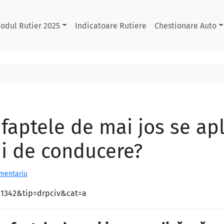
odul Rutier 2025
Indicatoare Rutiere
Chestionare Auto
 faptele de mai jos se ap
ui de conducere?
omentariu
d=1342&tip=drpciv&cat=a