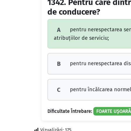
1342.
Pentru care dintr
de conducere?
pentru nerespectarea semnal
A
atribuţiilor de serviciu;
pentru nerespectarea dispo
B
pentru încălcarea normelo
C
Dificultate Întrebare:
FOARTE UȘOARĂ
Vizualizări:
175