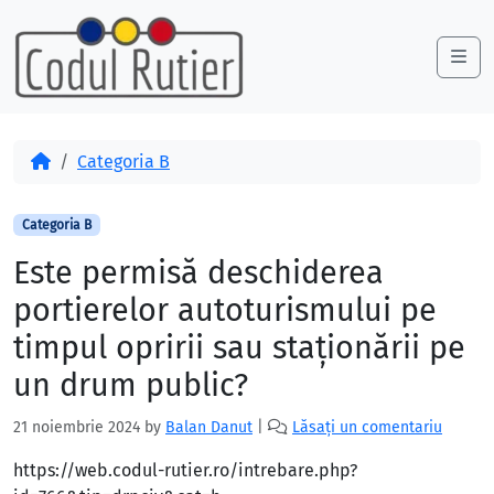
Skip to content
Skip to footer
Me
Acasă
Categoria B
Categoria B
Este permisă deschiderea
portierelor autoturismului pe
timpul opririi sau staţionării pe
un drum public?
21 noiembrie 2024
by
Balan Danut
|
Lăsați un comentariu
https://web.codul-rutier.ro/intrebare.php?