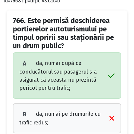
id=766&tip=drpciv&cat=b
766.
Este permisă deschiderea
portierelor autoturismului pe
timpul opririi sau staţionării pe
un drum public?
da, numai după ce
A
conducătorul sau pasagerul s-a
asigurat că aceasta nu prezintă
pericol pentru trafic;
da, numai pe drumurile cu
B
trafic redus;