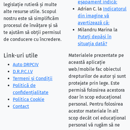
eşapament indică:
legislație rutieră și multe
Adrian C.
la
Indicatorul
alte resurse utile. Scopul
din imagine vă
nostru este să simplificăm
avertizează că:
procesul de învățare și să
Milandru Marina
la
te ajutăm să obții permisul
Puteţi depăşi în
de conducere cu încredere.
situaţia dată?
Link-uri utile
Materialele prezentate pe
această aplicație
Auto DRPCIV
web/mobile fac obiectul
D.R.P.C.I.V
drepturilor de autor și sunt
Termeni și Condiții
protejate prin lege. Este
Politică de
permisă folosirea acestora
confidențialitate
doar în scop educațional
Politica Cookie
personal. Pentru folosirea
Contact
acestor materiale în alt
scop decât cel educațional
personal vă rugăm să ne