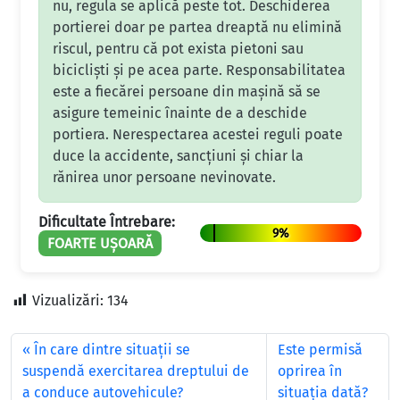
nu, regula se aplică peste tot. Deschiderea
portierei doar pe partea dreaptă nu elimină
riscul, pentru că pot exista pietoni sau
bicicliști și pe acea parte. Responsabilitatea
este a fiecărei persoane din mașină să se
asigure temeinic înainte de a deschide
portiera. Nerespectarea acestei reguli poate
duce la accidente, sancțiuni și chiar la
rănirea unor persoane nevinovate.
Dificultate Întrebare:
9%
FOARTE UȘOARĂ
Vizualizări:
134
În care dintre situaţii se
Este permisă
suspendă exercitarea dreptului de
oprirea în
a conduce autovehicule?
situaţia dată?