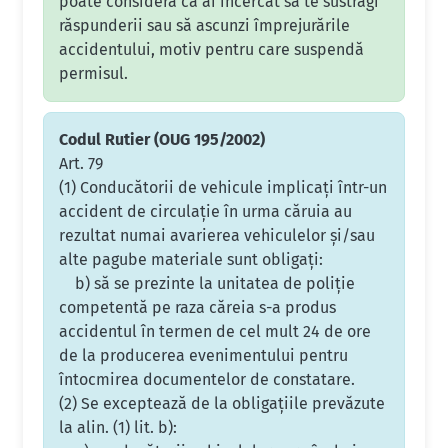
poate considera că ai încercat să te sustragi
răspunderii sau să ascunzi împrejurările
accidentului, motiv pentru care suspendă
permisul.
Codul Rutier (OUG 195/2002)
Art. 79
(1) Conducătorii de vehicule implicaţi într-un
accident de circulaţie în urma căruia au
rezultat numai avarierea vehiculelor şi/sau
alte pagube materiale sunt obligaţi:
b) să se prezinte la unitatea de poliţie
competentă pe raza căreia s-a produs
accidentul în termen de cel mult 24 de ore
de la producerea evenimentului pentru
întocmirea documentelor de constatare.
(2) Se exceptează de la obligaţiile prevăzute
la alin. (1) lit. b):