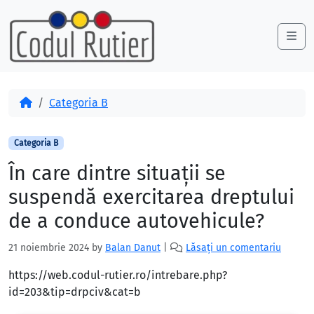
Skip to content
Skip to footer
Me
Acasă
Categoria B
Categoria B
În care dintre situaţii se
suspendă exercitarea dreptului
de a conduce autovehicule?
21 noiembrie 2024
by
Balan Danut
|
Lăsați un comentariu
https://web.codul-rutier.ro/intrebare.php?
id=203&tip=drpciv&cat=b