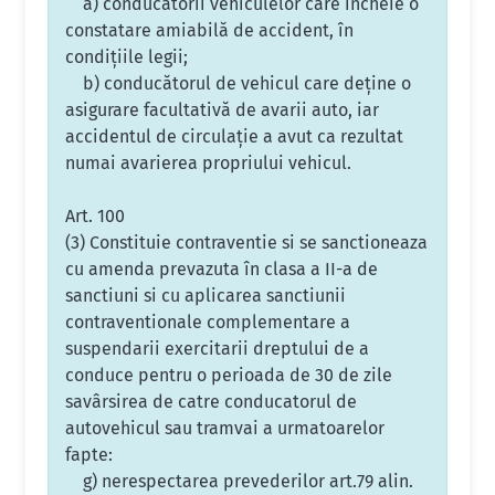
a) conducătorii vehiculelor care încheie o
constatare amiabilă de accident, în
condiţiile legii;
b) conducătorul de vehicul care deţine o
asigurare facultativă de avarii auto, iar
accidentul de circulaţie a avut ca rezultat
numai avarierea propriului vehicul.
Art. 100
(3) Constituie contraventie si se sanctioneaza
cu amenda prevazuta în clasa a II-a de
sanctiuni si cu aplicarea sanctiunii
contraventionale complementare a
suspendarii exercitarii dreptului de a
conduce pentru o perioada de 30 de zile
savârsirea de catre conducatorul de
autovehicul sau tramvai a urmatoarelor
fapte:
g) nerespectarea prevederilor art.79 alin.