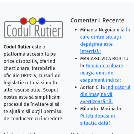
Comentarii Recente
Mihaela Negoianu
la
În
care dintre situaţii
depăşirea este
Codul Rutier
este o
interzisă?
platformă accesibilă pe
MARIA-SILVICA ROBITU
orice dispozitiv, oferind
la
Fumul de culoare
chestionare, întrebările
neagră emis de
oficiale DRPCIV, cursuri de
eşapament indică:
legislație rutieră și multe
Adrian C.
la
Indicatorul
alte resurse utile. Scopul
din imagine vă
nostru este să simplificăm
avertizează că:
procesul de învățare și să
Milandru Marina
la
te ajutăm să obții permisul
Puteţi depăşi în
de conducere cu încredere.
situaţia dată?