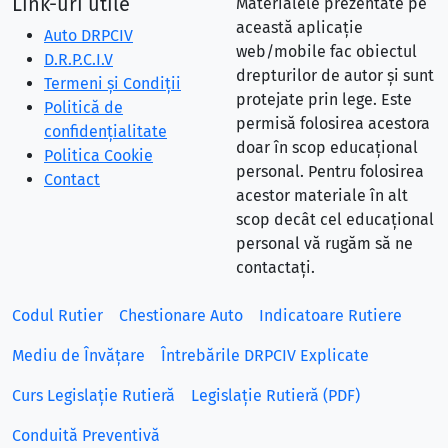
Link-uri utile
Materialele prezentate pe
această aplicație
Auto DRPCIV
web/mobile fac obiectul
D.R.P.C.I.V
drepturilor de autor și sunt
Termeni și Condiții
protejate prin lege. Este
Politică de
permisă folosirea acestora
confidențialitate
doar în scop educațional
Politica Cookie
personal. Pentru folosirea
Contact
acestor materiale în alt
scop decât cel educațional
personal vă rugăm să ne
contactați.
Codul Rutier
Chestionare Auto
Indicatoare Rutiere
Mediu de Învățare
Întrebările DRPCIV Explicate
Curs Legislație Rutieră
Legislație Rutieră (PDF)
Conduită Preventivă