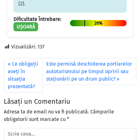
(2).
Dificultate Întrebare:
26%
UȘOARĂ
Vizualizări:
137
Ce obligaţii
Este permisă deschiderea portierelor
aveţi în
autoturismului pe timpul opririi sau
situaţia
staţionării pe un drum public?
prezentată?
Lăsați un Comentariu
Adresa ta de email nu va fi publicată.
Câmpurile
obligatorii sunt marcate cu
*