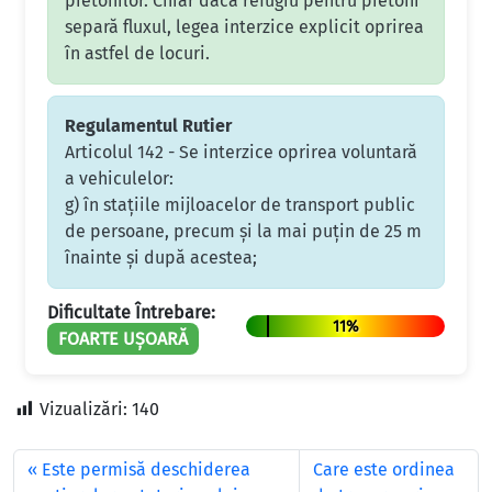
pietonilor. Chiar dacă refugiu pentru pietoni
separă fluxul, legea interzice explicit oprirea
în astfel de locuri.
Regulamentul Rutier
Articolul 142 - Se interzice oprirea voluntară
a vehiculelor:
g) în staţiile mijloacelor de transport public
de persoane, precum şi la mai puţin de 25 m
înainte şi după acestea;
Dificultate Întrebare:
11%
FOARTE UȘOARĂ
Vizualizări:
140
Este permisă deschiderea
Care este ordinea