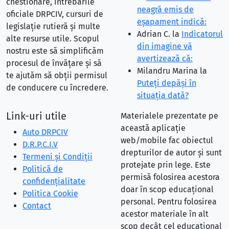
chestionare, întrebările
neagră emis de
oficiale DRPCIV, cursuri de
eşapament indică:
legislație rutieră și multe
Adrian C.
la
Indicatorul
alte resurse utile. Scopul
din imagine vă
nostru este să simplificăm
avertizează că:
procesul de învățare și să
Milandru Marina
la
te ajutăm să obții permisul
Puteţi depăşi în
de conducere cu încredere.
situaţia dată?
Link-uri utile
Materialele prezentate pe
această aplicație
Auto DRPCIV
web/mobile fac obiectul
D.R.P.C.I.V
drepturilor de autor și sunt
Termeni și Condiții
protejate prin lege. Este
Politică de
permisă folosirea acestora
confidențialitate
doar în scop educațional
Politica Cookie
personal. Pentru folosirea
Contact
acestor materiale în alt
scop decât cel educațional