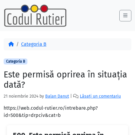
Skip to content
Skip to footer
Me
Acasă
Categoria B
Categoria B
Este permisă oprirea în situaţia
dată?
21 noiembrie 2024
by
Balan Danut
|
Lăsați un comentariu
https://web.codul-rutier.ro/intrebare.php?
id=500&tip=drpciv&cat=b