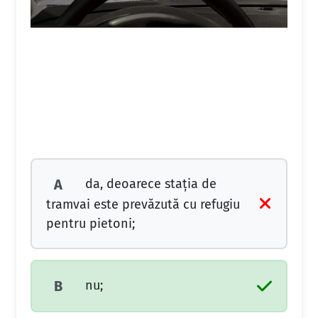
da, deoarece staţia de
A
tramvai este prevăzută cu refugiu
pentru pietoni;
nu;
B