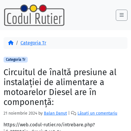
Skip to content
Skip to footer
Me
Acasă
Categoria Tr
Categoria Tr
Circuitul de înaltă presiune al
instalației de alimentare a
motoarelor Diesel are în
componență:
21 noiembrie 2024
by
Balan Danut
|
Lăsați un comentariu
https://web.codul-rutier.ro/intrebare.php?