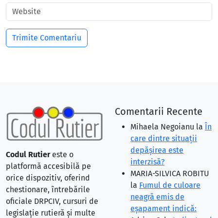
Comentarii Recente
Mihaela Negoianu
la
În
care dintre situaţii
depăşirea este
Codul Rutier
este o
interzisă?
platformă accesibilă pe
MARIA-SILVICA ROBITU
orice dispozitiv, oferind
la
Fumul de culoare
chestionare, întrebările
neagră emis de
oficiale DRPCIV, cursuri de
eşapament indică:
legislație rutieră și multe