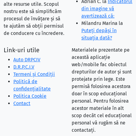
Adrian C.
la
Indicatorul
alte resurse utile. Scopul
din imagine vă
nostru este să simplificăm
avertizează că:
procesul de învățare și să
Milandru Marina
la
te ajutăm să obții permisul
Puteţi depăşi în
de conducere cu încredere.
situaţia dată?
Link-uri utile
Materialele prezentate pe
această aplicație
Auto DRPCIV
web/mobile fac obiectul
D.R.P.C.I.V
drepturilor de autor și sunt
Termeni și Condiții
protejate prin lege. Este
Politică de
permisă folosirea acestora
confidențialitate
doar în scop educațional
Politica Cookie
personal. Pentru folosirea
Contact
acestor materiale în alt
scop decât cel educațional
personal vă rugăm să ne
contactați.