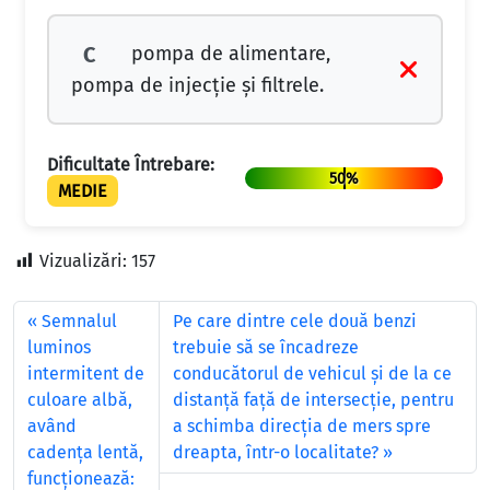
pompa de alimentare,
C
pompa de injecție și filtrele.
Dificultate Întrebare:
50%
MEDIE
Vizualizări:
157
Semnalul
Pe care dintre cele două benzi
luminos
trebuie să se încadreze
intermitent de
conducătorul de vehicul şi de la ce
culoare albă,
distanţă faţă de intersecţie, pentru
având
a schimba direcţia de mers spre
cadenţa lentă,
dreapta, într-o localitate?
funcţionează: