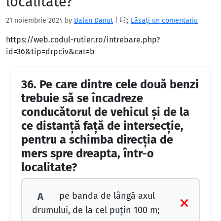
localitate?
21 noiembrie 2024
by
Balan Danut
|
Lăsați un comentariu
https://web.codul-rutier.ro/intrebare.php?
id=36&tip=drpciv&cat=b
36.
Pe care dintre cele două benzi
trebuie să se încadreze
conducătorul de vehicul şi de la
ce distanţă faţă de intersecţie,
pentru a schimba direcţia de
mers spre dreapta, într-o
localitate?
pe banda de lângă axul
A
drumului, de la cel puţin 100 m;