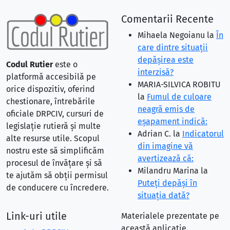
Comentarii Recente
Mihaela Negoianu
la
În
care dintre situaţii
depăşirea este
Codul Rutier
este o
interzisă?
platformă accesibilă pe
MARIA-SILVICA ROBITU
orice dispozitiv, oferind
la
Fumul de culoare
chestionare, întrebările
neagră emis de
oficiale DRPCIV, cursuri de
eşapament indică:
legislație rutieră și multe
Adrian C.
la
Indicatorul
alte resurse utile. Scopul
din imagine vă
nostru este să simplificăm
avertizează că:
procesul de învățare și să
Milandru Marina
la
te ajutăm să obții permisul
Puteţi depăşi în
de conducere cu încredere.
situaţia dată?
Link-uri utile
Materialele prezentate pe
această aplicație