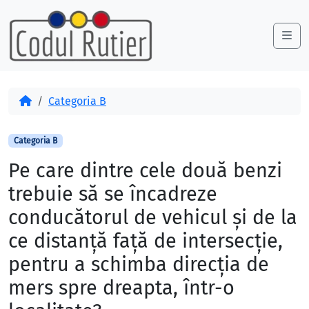
Skip to content
Skip to footer
Me
Acasă
Categoria B
Categoria B
Pe care dintre cele două benzi
trebuie să se încadreze
conducătorul de vehicul şi de la
ce distanţă faţă de intersecţie,
pentru a schimba direcţia de
mers spre dreapta, într-o