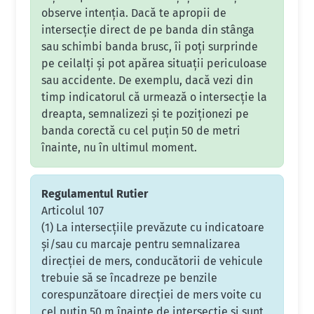
observe intenția. Dacă te apropii de
intersecție direct de pe banda din stânga
sau schimbi banda brusc, îi poți surprinde
pe ceilalți și pot apărea situații periculoase
sau accidente. De exemplu, dacă vezi din
timp indicatorul că urmează o intersecție la
dreapta, semnalizezi și te poziționezi pe
banda corectă cu cel puțin 50 de metri
înainte, nu în ultimul moment.
Regulamentul Rutier
Articolul 107
(1) La intersecţiile prevăzute cu indicatoare
şi/sau cu marcaje pentru semnalizarea
direcţiei de mers, conducătorii de vehicule
trebuie să se încadreze pe benzile
corespunzătoare direcţiei de mers voite cu
cel puţin 50 m înainte de intersecţie şi sunt