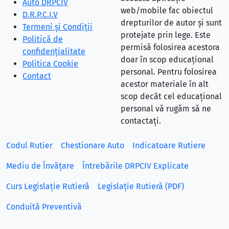
Auto DRPCIV
web/mobile fac obiectul
D.R.P.C.I.V
drepturilor de autor și sunt
Termeni și Condiții
protejate prin lege. Este
Politică de
permisă folosirea acestora
confidențialitate
doar în scop educațional
Politica Cookie
personal. Pentru folosirea
Contact
acestor materiale în alt
scop decât cel educațional
personal vă rugăm să ne
contactați.
Codul Rutier
Chestionare Auto
Indicatoare Rutiere
Mediu de Învățare
Întrebările DRPCIV Explicate
Curs Legislație Rutieră
Legislație Rutieră (PDF)
Conduită Preventivă