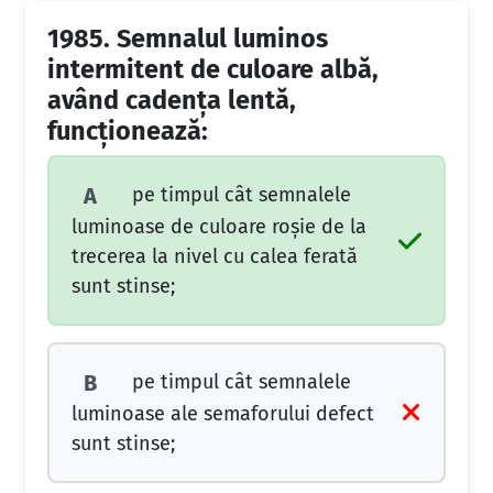
1985.
Semnalul luminos
intermitent de culoare albă,
având cadenţa lentă,
funcţionează:
pe timpul cât semnalele
A
luminoase de culoare roşie de la
trecerea la nivel cu calea ferată
sunt stinse;
pe timpul cât semnalele
B
luminoase ale semaforului defect
sunt stinse;