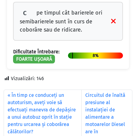
pe timpul cât barierele ori
C
semibarierele sunt în curs de
coborâre sau de ridicare.
Dificultate Întrebare:
8%
FOARTE UȘOARĂ
Vizualizări:
146
În timp ce conduceţi un
Circuitul de înaltă
autoturism, aveţi voie să
presiune al
efectuaţi manevra de depăşire
instalației de
a unui autobuz oprit în staţie
alimentare a
pentru urcarea şi coborârea
motoarelor Diesel
călătorilor?
are în