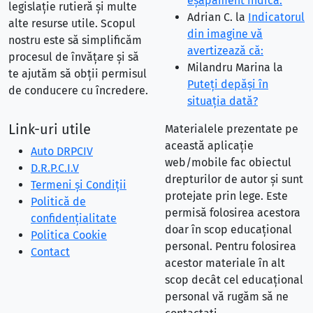
eşapament indică:
legislație rutieră și multe
Adrian C.
la
Indicatorul
alte resurse utile. Scopul
din imagine vă
nostru este să simplificăm
avertizează că:
procesul de învățare și să
Milandru Marina
la
te ajutăm să obții permisul
Puteţi depăşi în
de conducere cu încredere.
situaţia dată?
Link-uri utile
Materialele prezentate pe
această aplicație
Auto DRPCIV
web/mobile fac obiectul
D.R.P.C.I.V
drepturilor de autor și sunt
Termeni și Condiții
protejate prin lege. Este
Politică de
permisă folosirea acestora
confidențialitate
doar în scop educațional
Politica Cookie
personal. Pentru folosirea
Contact
acestor materiale în alt
scop decât cel educațional
personal vă rugăm să ne