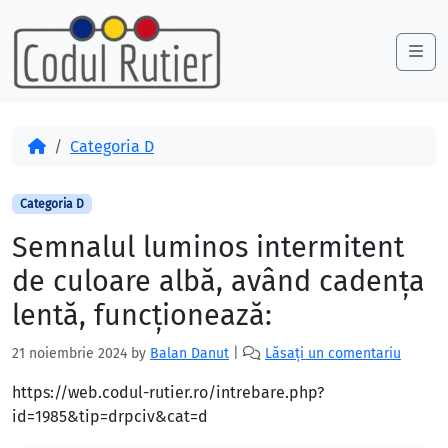
Skip to content
Skip to footer
Me
Acasă
Categoria D
Categoria D
Semnalul luminos intermitent
de culoare albă, având cadenţa
lentă, funcţionează:
21 noiembrie 2024
by
Balan Danut
|
Lăsați un comentariu
https://web.codul-rutier.ro/intrebare.php?
id=1985&tip=drpciv&cat=d