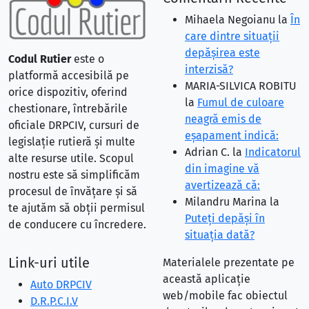
Mihaela Negoianu
la
În
care dintre situaţii
depăşirea este
Codul Rutier
este o
interzisă?
platformă accesibilă pe
MARIA-SILVICA ROBITU
orice dispozitiv, oferind
la
Fumul de culoare
chestionare, întrebările
neagră emis de
oficiale DRPCIV, cursuri de
eşapament indică:
legislație rutieră și multe
Adrian C.
la
Indicatorul
alte resurse utile. Scopul
din imagine vă
nostru este să simplificăm
avertizează că:
procesul de învățare și să
Milandru Marina
la
te ajutăm să obții permisul
Puteţi depăşi în
de conducere cu încredere.
situaţia dată?
Link-uri utile
Materialele prezentate pe
această aplicație
Auto DRPCIV
web/mobile fac obiectul
D.R.P.C.I.V