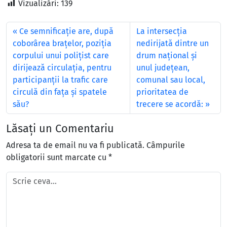
Vizualizări:
139
Ce semnificaţie are, după
La intersecţia
coborârea braţelor, poziţia
nedirijată dintre un
corpului unui poliţist care
drum naţional şi
dirijează circulaţia, pentru
unul judeţean,
participanţii la trafic care
comunal sau local,
circulă din faţa şi spatele
prioritatea de
său?
trecere se acordă:
Lăsați un Comentariu
Adresa ta de email nu va fi publicată.
Câmpurile
obligatorii sunt marcate cu
*