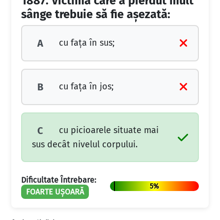
1887.
Victima care a pierdut mult
sânge trebuie să fie aşezată:
cu faţa în sus;
A
cu faţa în jos;
B
cu picioarele situate mai
C
sus decât nivelul corpului.
Dificultate Întrebare:
5%
FOARTE UȘOARĂ