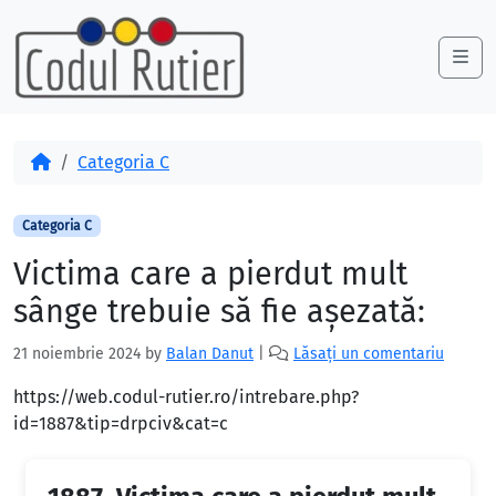
Skip to content
Skip to footer
Me
Acasă
Categoria C
Categoria C
Victima care a pierdut mult
sânge trebuie să fie aşezată:
21 noiembrie 2024
by
Balan Danut
|
Lăsați un comentariu
https://web.codul-rutier.ro/intrebare.php?
id=1887&tip=drpciv&cat=c