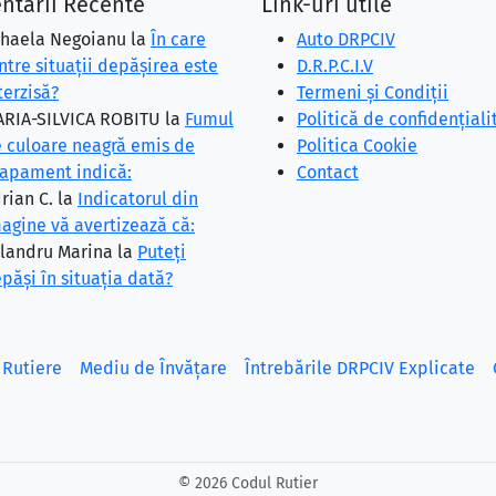
ntarii Recente
Link-uri utile
haela Negoianu
la
În care
Auto DRPCIV
ntre situaţii depăşirea este
D.R.P.C.I.V
terzisă?
Termeni și Condiții
RIA-SILVICA ROBITU
la
Fumul
Politică de confidențiali
 culoare neagră emis de
Politica Cookie
apament indică:
Contact
rian C.
la
Indicatorul din
agine vă avertizează că:
landru Marina
la
Puteţi
păşi în situaţia dată?
 Rutiere
Mediu de Învățare
Întrebările DRPCIV Explicate
©
2026 Codul Rutier