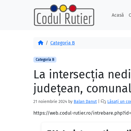
Skip to content
Skip to footer
Acasă
C
Acasă
Categoria B
Categoria B
La intersecţia ned
judeţean, comunal 
21 noiembrie 2024
by
Balan Danut
|
Lăsați un c
https://web.codul-rutier.ro/intrebare.php?i