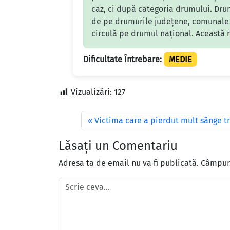
caz, ci după categoria drumului. Drum
de pe drumurile județene, comunale s
circulă pe drumul național. Această re
Dificultate Întrebare:
MEDIE
Vizualizări:
127
Victima care a pierdut mult sânge tr
Lăsați un Comentariu
Adresa ta de email nu va fi publicată.
Câmpuri