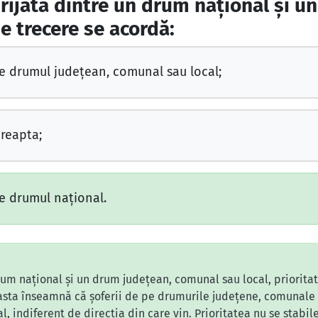
irijată dintre un drum naţional şi u
de trecere se acordă:
pe drumul judeţean, comunal sau local;
dreapta;
pe drumul naţional.
drum național și un drum județean, comunal sau local, priorita
asta înseamnă că șoferii de pe drumurile județene, comunale 
l, indiferent de direcția din care vin. Prioritatea nu se stabi