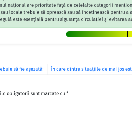
ul național are prioritate față de celelalte categorii mențio
au locale trebuie să oprească sau să încetinească pentru a a
gulă este esențială pentru siguranța circulației și evitarea ac
ebuie să fie aşezată:
În care dintre situațiile de mai jos es
le obligatorii sunt marcate cu
*