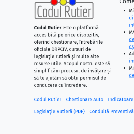
Come
Mi
di
in
Codul Rutier
este o platformă
MA
accesibilă pe orice dispozitiv,
de
oferind chestionare, întrebările
eş
oficiale DRPCIV, cursuri de
Ad
legislație rutieră și multe alte
im
resurse utile. Scopul nostru este să
Mi
simplificăm procesul de învățare și
de
să te ajutăm să obții permisul de
conducere cu încredere.
Codul Rutier
Chestionare Auto
Indicatoare
Legislație Rutieră (PDF)
Conduită Preventivă