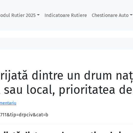
odul Rutier 2025
Indicatoare Rutiere
Chestionare Auto
irijată dintre un drum naţ
sau local, prioritatea de
omentariu
d=711&tip=drpciv&cat=b