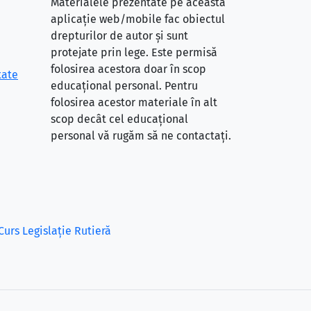
Materialele prezentate pe această
aplicație web/mobile fac obiectul
drepturilor de autor și sunt
protejate prin lege. Este permisă
folosirea acestora doar în scop
tate
educațional personal. Pentru
folosirea acestor materiale în alt
scop decât cel educațional
personal vă rugăm să ne contactați.
Curs Legislație Rutieră