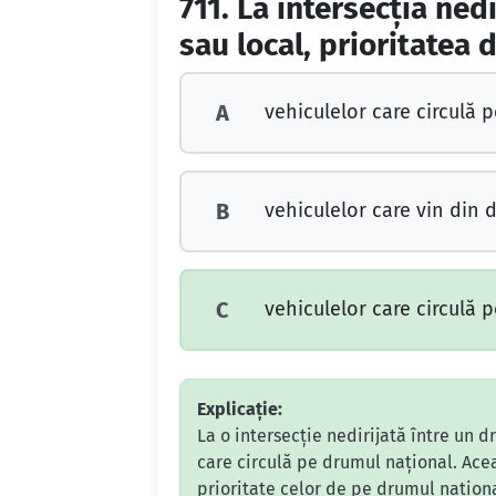
711.
La intersecţia ned
sau local, prioritatea 
vehiculelor care circulă 
A
vehiculelor care vin din 
B
vehiculelor care circulă 
C
Explicație:
La o intersecție nedirijată între un 
care circulă pe drumul național. Ace
prioritate celor de pe drumul naționa