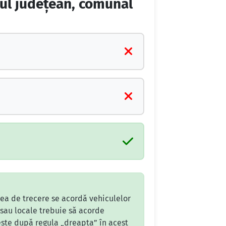
nul judeţean, comunal
tea de trecere se acordă vehiculelor
sau locale trebuie să acorde
lește după regula „dreapta” în acest