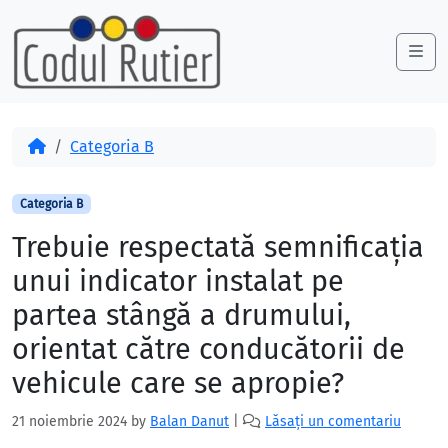
Skip to content
Skip to footer
Me
Acasă
Categoria B
Categoria B
Trebuie respectată semnificaţia
unui indicator instalat pe
partea stângă a drumului,
orientat către conducătorii de
vehicule care se apropie?
21 noiembrie 2024
by
Balan Danut
|
Lăsați un comentariu