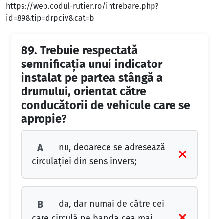
https://web.codul-rutier.ro/intrebare.php?
id=89&tip=drpciv&cat=b
89.
Trebuie respectată
semnificaţia unui indicator
instalat pe partea stângă a
drumului, orientat către
conducătorii de vehicule care se
apropie?
nu, deoarece se adresează
A
circulaţiei din sens invers;
da, dar numai de către cei
B
care circulă pe banda cea mai