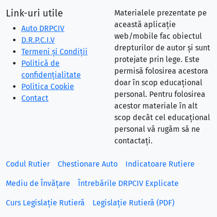
Link-uri utile
Materialele prezentate pe
această aplicație
Auto DRPCIV
web/mobile fac obiectul
D.R.P.C.I.V
drepturilor de autor și sunt
Termeni și Condiții
protejate prin lege. Este
Politică de
permisă folosirea acestora
confidențialitate
doar în scop educațional
Politica Cookie
personal. Pentru folosirea
Contact
acestor materiale în alt
scop decât cel educațional
personal vă rugăm să ne
contactați.
Codul Rutier
Chestionare Auto
Indicatoare Rutiere
Mediu de Învățare
Întrebările DRPCIV Explicate
Curs Legislație Rutieră
Legislație Rutieră (PDF)