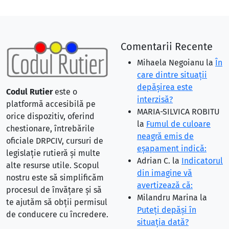
Comentarii Recente
Mihaela Negoianu
la
În
care dintre situaţii
depăşirea este
Codul Rutier
este o
interzisă?
platformă accesibilă pe
MARIA-SILVICA ROBITU
orice dispozitiv, oferind
la
Fumul de culoare
chestionare, întrebările
neagră emis de
oficiale DRPCIV, cursuri de
eşapament indică:
legislație rutieră și multe
Adrian C.
la
Indicatorul
alte resurse utile. Scopul
din imagine vă
nostru este să simplificăm
avertizează că:
procesul de învățare și să
Milandru Marina
la
te ajutăm să obții permisul
Puteţi depăşi în
de conducere cu încredere.
situaţia dată?