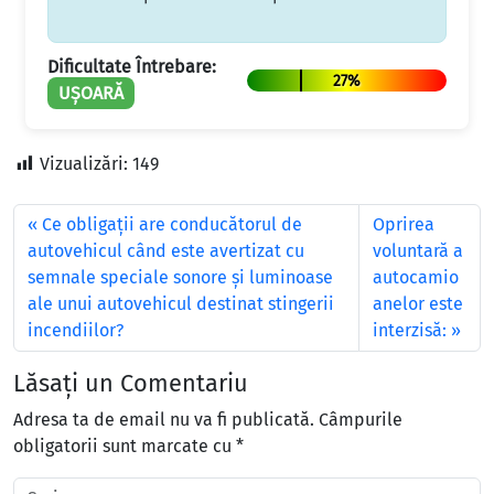
Dificultate Întrebare:
27%
UȘOARĂ
Vizualizări:
149
Ce obligaţii are conducătorul de
Oprirea
autovehicul când este avertizat cu
voluntară a
semnale speciale sonore şi luminoase
autocamio
ale unui autovehicul destinat stingerii
anelor este
incendiilor?
interzisă:
Lăsați un Comentariu
Adresa ta de email nu va fi publicată.
Câmpurile
obligatorii sunt marcate cu
*