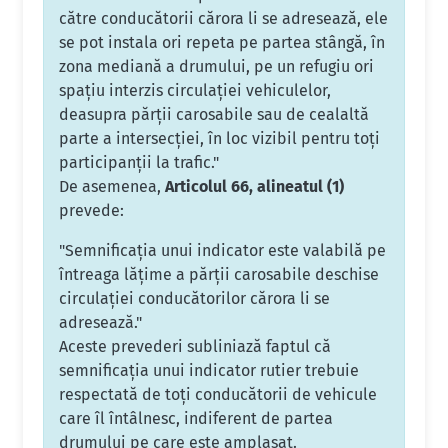
către conducătorii cărora li se adresează, ele
se pot instala ori repeta pe partea stângă, în
zona mediană a drumului, pe un refugiu ori
spațiu interzis circulației vehiculelor,
deasupra părții carosabile sau de cealaltă
parte a intersecției, în loc vizibil pentru toți
participanții la trafic."
De asemenea,
Articolul 66, alineatul (1)
prevede:
"Semnificația unui indicator este valabilă pe
întreaga lățime a părții carosabile deschise
circulației conducătorilor cărora li se
adresează."
Aceste prevederi subliniază faptul că
semnificația unui indicator rutier trebuie
respectată de toți conducătorii de vehicule
care îl întâlnesc, indiferent de partea
drumului pe care este amplasat.