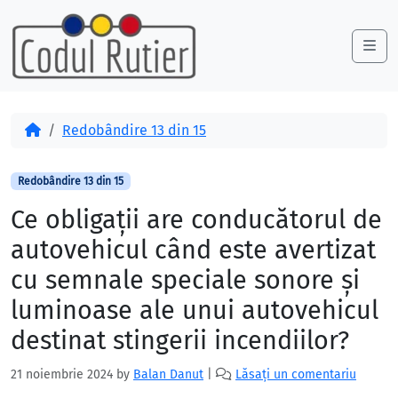
Skip to content
Skip to footer
Me
Acasă
Redobândire 13 din 15
Redobândire 13 din 15
Ce obligaţii are conducătorul de
autovehicul când este avertizat
cu semnale speciale sonore şi
luminoase ale unui autovehicul
destinat stingerii incendiilor?
21 noiembrie 2024
by
Balan Danut
|
Lăsați un comentariu