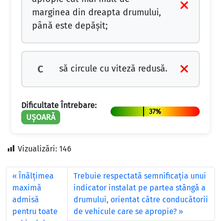
marginea din dreapta drumului,
până este depăşit;
să circule cu viteză redusă.
C
Dificultate Întrebare:
37%
UȘOARĂ
Vizualizări:
146
Înălțimea
Trebuie respectată semnificaţia unui
maximă
indicator instalat pe partea stângă a
admisă
drumului, orientat către conducătorii
pentru toate
de vehicule care se apropie?