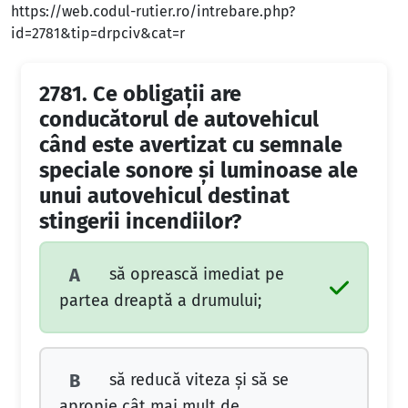
https://web.codul-rutier.ro/intrebare.php?
id=2781&tip=drpciv&cat=r
2781.
Ce obligaţii are
conducătorul de autovehicul
când este avertizat cu semnale
speciale sonore şi luminoase ale
unui autovehicul destinat
stingerii incendiilor?
să oprească imediat pe
A
partea dreaptă a drumului;
să reducă viteza şi să se
B
apropie cât mai mult de