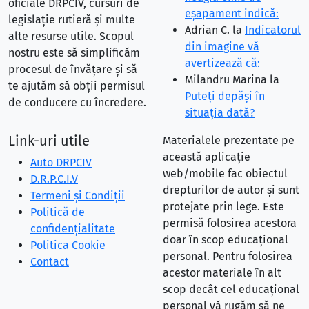
oficiale DRPCIV, cursuri de
eşapament indică:
legislație rutieră și multe
Adrian C.
la
Indicatorul
alte resurse utile. Scopul
din imagine vă
nostru este să simplificăm
avertizează că:
procesul de învățare și să
Milandru Marina
la
te ajutăm să obții permisul
Puteţi depăşi în
de conducere cu încredere.
situaţia dată?
Link-uri utile
Materialele prezentate pe
această aplicație
Auto DRPCIV
web/mobile fac obiectul
D.R.P.C.I.V
drepturilor de autor și sunt
Termeni și Condiții
protejate prin lege. Este
Politică de
permisă folosirea acestora
confidențialitate
doar în scop educațional
Politica Cookie
personal. Pentru folosirea
Contact
acestor materiale în alt
scop decât cel educațional
personal vă rugăm să ne