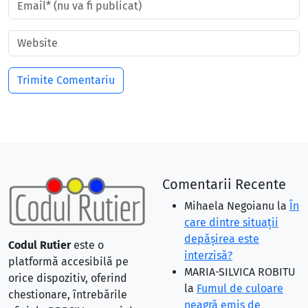
Comentarii Recente
Mihaela Negoianu
la
În
care dintre situaţii
depăşirea este
Codul Rutier
este o
interzisă?
platformă accesibilă pe
MARIA-SILVICA ROBITU
orice dispozitiv, oferind
la
Fumul de culoare
chestionare, întrebările
neagră emis de