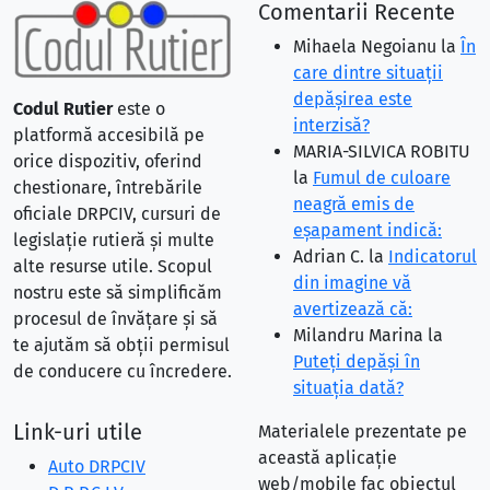
Comentarii Recente
Mihaela Negoianu
la
În
care dintre situaţii
depăşirea este
Codul Rutier
este o
interzisă?
platformă accesibilă pe
MARIA-SILVICA ROBITU
orice dispozitiv, oferind
la
Fumul de culoare
chestionare, întrebările
neagră emis de
oficiale DRPCIV, cursuri de
eşapament indică:
legislație rutieră și multe
Adrian C.
la
Indicatorul
alte resurse utile. Scopul
din imagine vă
nostru este să simplificăm
avertizează că:
procesul de învățare și să
Milandru Marina
la
te ajutăm să obții permisul
Puteţi depăşi în
de conducere cu încredere.
situaţia dată?
Link-uri utile
Materialele prezentate pe
această aplicație
Auto DRPCIV
web/mobile fac obiectul