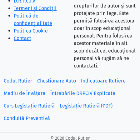
D.R.P.C.I.V
drepturilor de autor și sunt
Termeni și Condiții
protejate prin lege. Este
Politică de
permisă folosirea acestora
confidențialitate
doar în scop educațional
Politica Cookie
personal. Pentru folosirea
Contact
acestor materiale în alt
scop decât cel educațional
personal vă rugăm să ne
contactați.
Codul Rutier
Chestionare Auto
Indicatoare Rutiere
Mediu de Învățare
Întrebările DRPCIV Explicate
Curs Legislație Rutieră
Legislație Rutieră (PDF)
Conduită Preventivă
©
2026 Codul Rutier