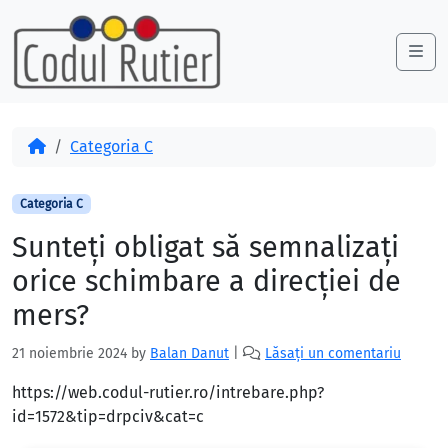
Skip to content
Skip to footer
Me
Acasă
Categoria C
Categoria C
Sunteţi obligat să semnalizaţi
orice schimbare a direcţiei de
mers?
21 noiembrie 2024
by
Balan Danut
|
Lăsați un comentariu
https://web.codul-rutier.ro/intrebare.php?
id=1572&tip=drpciv&cat=c