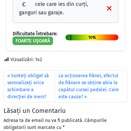
cele care ies din curţi,
C
ganguri sau garaje.
Dificultate Întrebare:
10%
FOARTE UȘOARĂ
Vizualizări:
142
Sunteţi obligat să
La acționarea frânei, efectul
semnalizaţi orice
de frânare se obține abia la
schimbare a
capătul cursei pedalei. Care
direcţiei de mers?
este cauza?
Lăsați un Comentariu
Adresa ta de email nu va fi publicată.
Câmpurile
obligatorii sunt marcate cu
*