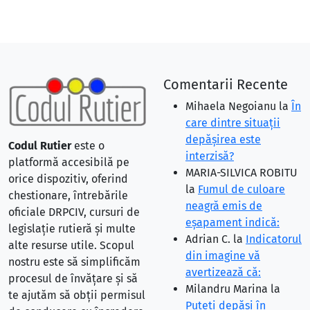
Comentarii Recente
Mihaela Negoianu
la
În
care dintre situaţii
depăşirea este
Codul Rutier
este o
interzisă?
platformă accesibilă pe
MARIA-SILVICA ROBITU
orice dispozitiv, oferind
la
Fumul de culoare
chestionare, întrebările
neagră emis de
oficiale DRPCIV, cursuri de
eşapament indică:
legislație rutieră și multe
Adrian C.
la
Indicatorul
alte resurse utile. Scopul
din imagine vă
nostru este să simplificăm
avertizează că:
procesul de învățare și să
Milandru Marina
la
te ajutăm să obții permisul
Puteţi depăşi în