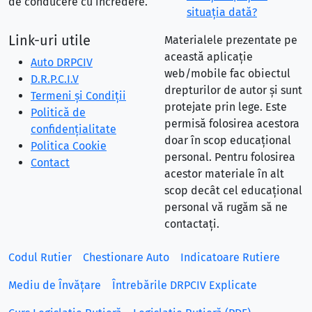
de conducere cu încredere.
situaţia dată?
Link-uri utile
Materialele prezentate pe
această aplicație
Auto DRPCIV
web/mobile fac obiectul
D.R.P.C.I.V
drepturilor de autor și sunt
Termeni și Condiții
protejate prin lege. Este
Politică de
permisă folosirea acestora
confidențialitate
doar în scop educațional
Politica Cookie
personal. Pentru folosirea
Contact
acestor materiale în alt
scop decât cel educațional
personal vă rugăm să ne
contactați.
Codul Rutier
Chestionare Auto
Indicatoare Rutiere
Mediu de Învățare
Întrebările DRPCIV Explicate