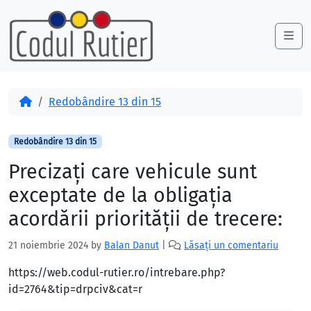
Skip to content
Skip to footer
Me
Acasă
Redobândire 13 din 15
Redobândire 13 din 15
Precizaţi care vehicule sunt
exceptate de la obligaţia
acordării priorităţii de trecere:
21 noiembrie 2024
by
Balan Danut
|
Lăsați un comentariu
https://web.codul-rutier.ro/intrebare.php?
id=2764&tip=drpciv&cat=r