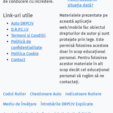
de conducere cu încredere.
situaţia dată?
Link-uri utile
Materialele prezentate pe
această aplicație
Auto DRPCIV
web/mobile fac obiectul
D.R.P.C.I.V
drepturilor de autor și sunt
Termeni și Condiții
protejate prin lege. Este
Politică de
permisă folosirea acestora
confidențialitate
doar în scop educațional
Politica Cookie
personal. Pentru folosirea
Contact
acestor materiale în alt
scop decât cel educațional
personal vă rugăm să ne
contactați.
Codul Rutier
Chestionare Auto
Indicatoare Rutiere
Mediu de Învățare
Întrebările DRPCIV Explicate