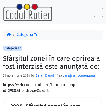
Skip to content
Skip to footer
Me
Acasă
Categoria Tr
Categoria Tr
Sfârșitul zonei în care oprirea a
fost interzisă este anunțată de:
21 noiembrie 2024
by
Balan Danut
|
Lăsați un comentariu
https://web.codul-rutier.ro/intrebare.php?
id=3980&tip=drpciv&cat=tr