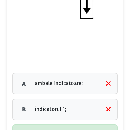
ambele indicatoare;
A
indicatorul 1;
B