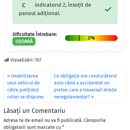
indicatorul 2, însoțit de
C
panoul adițional.
Dificultate Întrebare:
27%
UȘOARĂ
Vizualizări:
157
Imobilizarea
Ce obligaţie are conducătorul
unui vehicul de
auto când a accidentat un
către poliţistul
pieton care a traversat strada
rutier se dispune:
neregulamentar?
Lăsați un Comentariu
Adresa ta de email nu va fi publicată.
Câmpurile
obligatorii sunt marcate cu
*