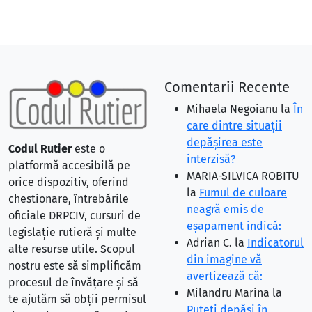
Comentarii Recente
Mihaela Negoianu
la
În
care dintre situaţii
depăşirea este
Codul Rutier
este o
interzisă?
platformă accesibilă pe
MARIA-SILVICA ROBITU
orice dispozitiv, oferind
la
Fumul de culoare
chestionare, întrebările
neagră emis de
oficiale DRPCIV, cursuri de
eşapament indică:
legislație rutieră și multe
Adrian C.
la
Indicatorul
alte resurse utile. Scopul
din imagine vă
nostru este să simplificăm
avertizează că:
procesul de învățare și să
Milandru Marina
la
te ajutăm să obții permisul
Puteţi depăşi în