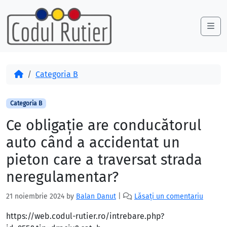
Skip to content
Skip to footer
Me
Acasă
Categoria B
Categoria B
Ce obligaţie are conducătorul
auto când a accidentat un
pieton care a traversat strada
neregulamentar?
21 noiembrie 2024
by
Balan Danut
|
Lăsați un comentariu
https://web.codul-rutier.ro/intrebare.php?