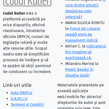
care dintre situaţii
depăşirea este
Codul Rutier
este o
interzisă?
platformă accesibilă pe
MARIA-SILVICA ROBITU
orice dispozitiv, oferind
la
Fumul de culoare
chestionare, întrebările
neagră emis de
oficiale DRPCIV, cursuri de
eşapament indică:
legislație rutieră și multe
Adrian C.
la
Indicatorul
alte resurse utile. Scopul
din imagine vă
nostru este să simplificăm
avertizează că:
procesul de învățare și să
Milandru Marina
la
te ajutăm să obții permisul
Puteţi depăşi în
de conducere cu încredere.
situaţia dată?
Link-uri utile
Materialele prezentate pe
această aplicație
Auto DRPCIV
web/mobile fac obiectul
D.R.P.C.I.V
drepturilor de autor și sunt
Termeni și Condiții
protejate prin lege. Este