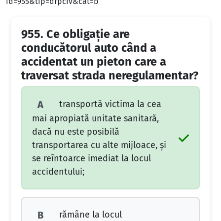
id=955&tip=drpciv&cat=b
955.
Ce obligaţie are
conducătorul auto când a
accidentat un pieton care a
traversat strada neregulamentar?
transportă victima la cea
A
mai apropiată unitate sanitară,
dacă nu este posibilă
transportarea cu alte mijloace, şi
se reîntoarce imediat la locul
accidentului;
rămâne la locul
B