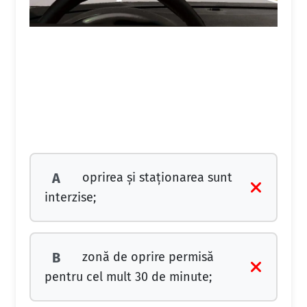
oprirea şi staţionarea sunt
A
interzise;
zonă de oprire permisă
B
pentru cel mult 30 de minute;