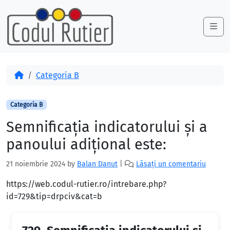
Skip to content
Skip to footer
Me
Acasă
Categoria B
Categoria B
Semnificaţia indicatorului şi a
panoului adiţional este:
21 noiembrie 2024
by
Balan Danut
|
Lăsați un comentariu
https://web.codul-rutier.ro/intrebare.php?
id=729&tip=drpciv&cat=b