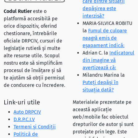
care dintre situaţii
depăşirea este
Codul Rutier
este o
interzisă?
platformă accesibilă pe
MARIA-SILVICA ROBITU
orice dispozitiv, oferind
la
Fumul de culoare
chestionare, întrebările
neagră emis de
oficiale DRPCIV, cursuri de
eşapament indică:
legislație rutieră și multe
Adrian C.
la
Indicatorul
alte resurse utile. Scopul
din imagine vă
nostru este să simplificăm
avertizează că:
procesul de învățare și să
Milandru Marina
la
te ajutăm să obții permisul
Puteţi depăşi în
de conducere cu încredere.
situaţia dată?
Link-uri utile
Materialele prezentate pe
această aplicație
Auto DRPCIV
web/mobile fac obiectul
D.R.P.C.I.V
drepturilor de autor și sunt
Termeni și Condiții
protejate prin lege. Este
Politică de