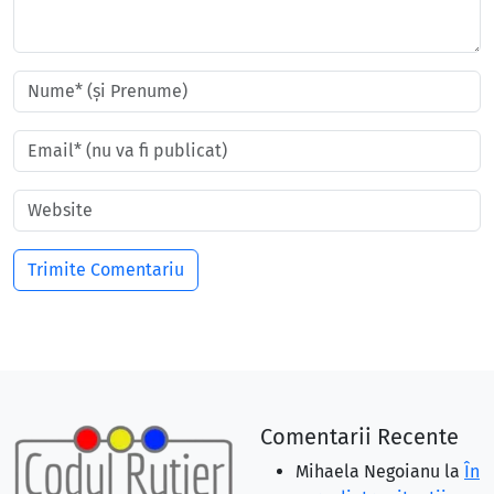
Comentarii Recente
Mihaela Negoianu
la
În