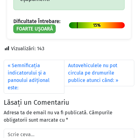
Dificultate Întrebare:
15%
FOARTE UȘOARĂ
Vizualizări:
143
Semnificaţia
Autovehiculele nu pot
indicatorului şi a
circula pe drumurile
panoului adiţional
publice atunci când:
este:
Lăsați un Comentariu
Adresa ta de email nu va fi publicată.
Câmpurile
obligatorii sunt marcate cu
*