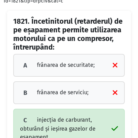
id=1821&tip=drpciv&cat=c
1821.
Încetinitorul (retarderul) de
pe eşapament permite utilizarea
motorului ca pe un compresor,
întrerupând:
frânarea de securitate;
A
frânarea de serviciu;
B
injecţia de carburant,
C
obturând şi ieşirea gazelor de
eşapament.