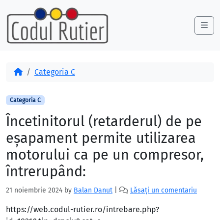
Skip to content
Skip to footer
Me
Acasă
Categoria C
Categoria C
Încetinitorul (retarderul) de pe
eşapament permite utilizarea
motorului ca pe un compresor,
întrerupând:
21 noiembrie 2024
by
Balan Danut
|
Lăsați un comentariu
https://web.codul-rutier.ro/intrebare.php?