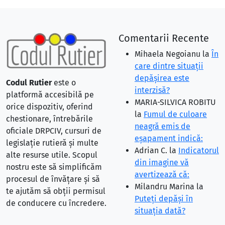
Comentarii Recente
Mihaela Negoianu
la
În
care dintre situaţii
depăşirea este
Codul Rutier
este o
interzisă?
platformă accesibilă pe
MARIA-SILVICA ROBITU
orice dispozitiv, oferind
la
Fumul de culoare
chestionare, întrebările
neagră emis de
oficiale DRPCIV, cursuri de
eşapament indică:
legislație rutieră și multe
Adrian C.
la
Indicatorul
alte resurse utile. Scopul
din imagine vă
nostru este să simplificăm
avertizează că:
procesul de învățare și să
Milandru Marina
la
te ajutăm să obții permisul
Puteţi depăşi în
de conducere cu încredere.
situaţia dată?