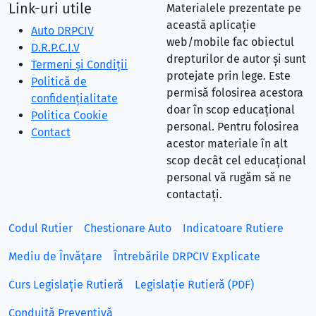
Link-uri utile
Materialele prezentate pe
această aplicație
Auto DRPCIV
web/mobile fac obiectul
D.R.P.C.I.V
drepturilor de autor și sunt
Termeni și Condiții
protejate prin lege. Este
Politică de
permisă folosirea acestora
confidențialitate
doar în scop educațional
Politica Cookie
personal. Pentru folosirea
Contact
acestor materiale în alt
scop decât cel educațional
personal vă rugăm să ne
contactați.
Codul Rutier
Chestionare Auto
Indicatoare Rutiere
Mediu de Învățare
Întrebările DRPCIV Explicate
Curs Legislație Rutieră
Legislație Rutieră (PDF)
Conduită Preventivă