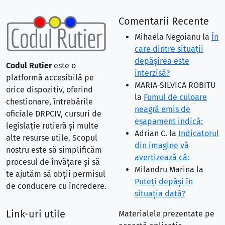
Comentarii Recente
Mihaela Negoianu
la
În
care dintre situaţii
depăşirea este
Codul Rutier
este o
interzisă?
platformă accesibilă pe
MARIA-SILVICA ROBITU
orice dispozitiv, oferind
la
Fumul de culoare
chestionare, întrebările
neagră emis de
oficiale DRPCIV, cursuri de
eşapament indică:
legislație rutieră și multe
Adrian C.
la
Indicatorul
alte resurse utile. Scopul
din imagine vă
nostru este să simplificăm
avertizează că:
procesul de învățare și să
Milandru Marina
la
te ajutăm să obții permisul
Puteţi depăşi în
de conducere cu încredere.
situaţia dată?
Link-uri utile
Materialele prezentate pe