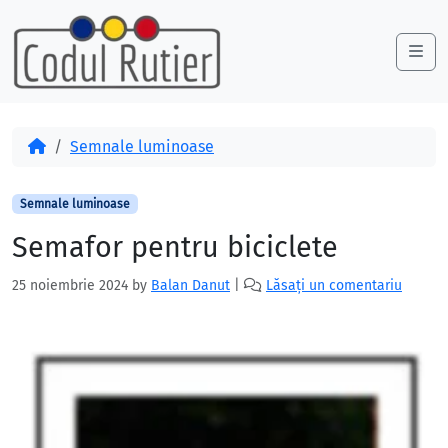
Skip to content
Skip to footer
Me
Acasă
Semnale luminoase
Semnale luminoase
Semafor pentru biciclete
25 noiembrie 2024
by
Balan Danut
|
Lăsați un comentariu