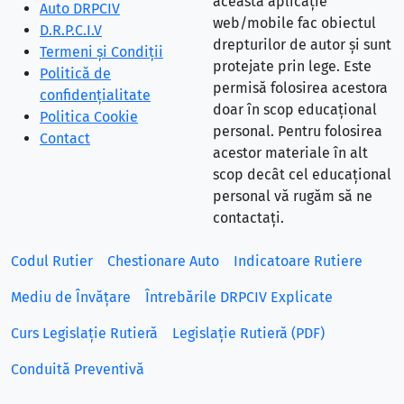
această aplicație
Auto DRPCIV
web/mobile fac obiectul
D.R.P.C.I.V
drepturilor de autor și sunt
Termeni și Condiții
protejate prin lege. Este
Politică de
permisă folosirea acestora
confidențialitate
doar în scop educațional
Politica Cookie
personal. Pentru folosirea
Contact
acestor materiale în alt
scop decât cel educațional
personal vă rugăm să ne
contactați.
Codul Rutier
Chestionare Auto
Indicatoare Rutiere
Mediu de Învățare
Întrebările DRPCIV Explicate
Curs Legislație Rutieră
Legislație Rutieră (PDF)
Conduită Preventivă