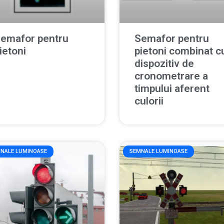
emafor pentru
Semafor pentru
ietoni
pietoni combinat c
dispozitiv de
cronometrare a
timpului aferent
culorii
NALE LUMINOASE
SEMNALE LUMINOASE