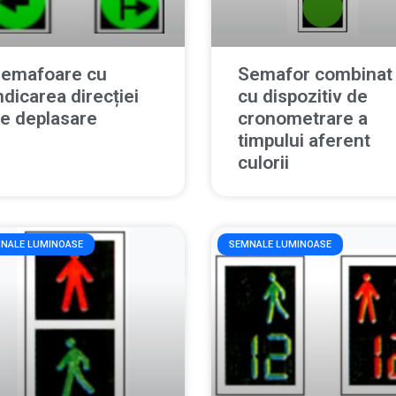
emafoare cu
Semafor combinat
ndicarea direcției
cu dispozitiv de
e deplasare
cronometrare a
timpului aferent
culorii
NALE LUMINOASE
SEMNALE LUMINOASE