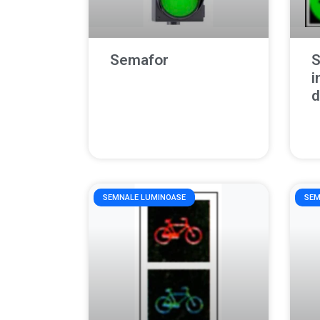
Semafor
S
i
d
SEMNALE LUMINOASE
SEM