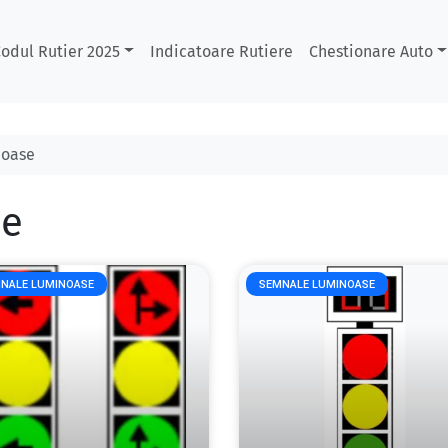
odul Rutier 2025
Indicatoare Rutiere
Chestionare Auto
noase
se
NALE LUMINOASE
SEMNALE LUMINOASE