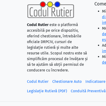
Come
Mi
di
in
Codul Rutier
este o platformă
MA
accesibilă pe orice dispozitiv,
de
oferind chestionare, întrebările
eş
oficiale DRPCIV, cursuri de
Ad
legislație rutieră și multe alte
im
resurse utile. Scopul nostru este să
Mi
simplificăm procesul de învățare și
de
să te ajutăm să obții permisul de
conducere cu încredere.
Codul Rutier
Chestionare Auto
Indicatoare
Legislație Rutieră (PDF)
Conduită Preventivă