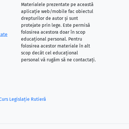
Materialele prezentate pe această
aplicație web/mobile fac obiectul
drepturilor de autor și sunt
protejate prin lege. Este permisă
folosirea acestora doar în scop
tate
educațional personal. Pentru
folosirea acestor materiale în alt
scop decât cel educațional
personal vă rugăm să ne contactați.
Curs Legislație Rutieră