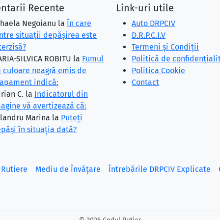
ntarii Recente
Link-uri utile
haela Negoianu
la
În care
Auto DRPCIV
ntre situaţii depăşirea este
D.R.P.C.I.V
terzisă?
Termeni și Condiții
RIA-SILVICA ROBITU
la
Fumul
Politică de confidențiali
 culoare neagră emis de
Politica Cookie
apament indică:
Contact
rian C.
la
Indicatorul din
agine vă avertizează că:
landru Marina
la
Puteţi
păşi în situaţia dată?
 Rutiere
Mediu de Învățare
Întrebările DRPCIV Explicate