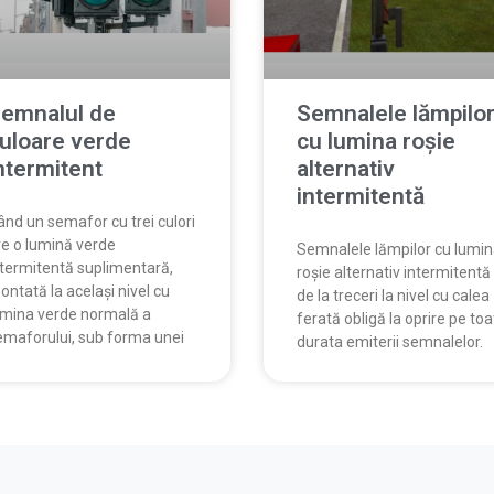
emnalul de
Semnalele lămpilo
uloare verde
cu lumina roșie
ntermitent
alternativ
intermitentă
ând un semafor cu trei culori
re o lumină verde
Semnalele lămpilor cu lumi
ntermitentă suplimentară,
roșie alternativ intermitentă
ntată la acelaşi nivel cu
de la treceri la nivel cu calea
umina verde normală a
ferată obligă la oprire pe to
emaforului, sub forma unei
durata emiterii semnalelor.