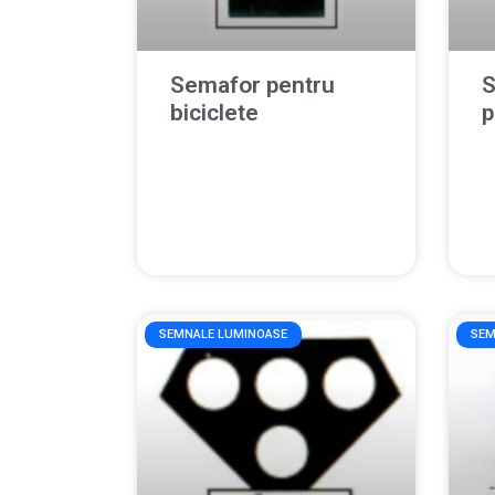
Semafor pentru
S
biciclete
p
SEMNALE LUMINOASE
SEM