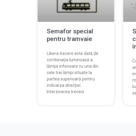
Semafor special
S
pentru tramvaie
c
i
Libera trecere este dată de
combinația luminoasă a
C
lămpii inferioare cu una din
a
cele trei lămpi situate la
i
partea superioară pentru
mo
indicarea direcției.
l
Interzicerea trecerii
s