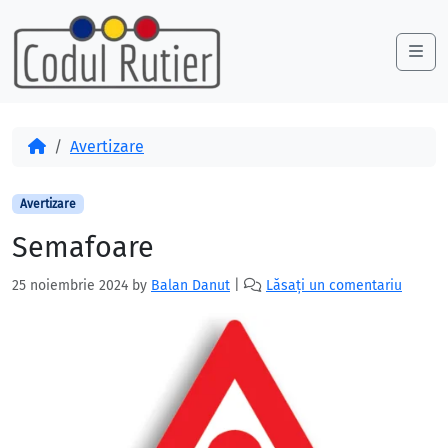
Skip to content
Skip to footer
Me
Acasă
Avertizare
Avertizare
Semafoare
25 noiembrie 2024
by
Balan Danut
|
Lăsați un comentariu