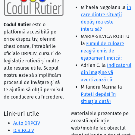
Mihaela Negoianu
la
În
care dintre situaţii
depăşirea este
Codul Rutier
este o
interzisă?
platformă accesibilă pe
MARIA-SILVICA ROBITU
orice dispozitiv, oferind
la
Fumul de culoare
chestionare, întrebările
neagră emis de
oficiale DRPCIV, cursuri de
eşapament indică:
legislație rutieră și multe
Adrian C.
la
Indicatorul
alte resurse utile. Scopul
din imagine vă
nostru este să simplificăm
avertizează că:
procesul de învățare și să
Milandru Marina
la
te ajutăm să obții permisul
Puteţi depăşi în
de conducere cu încredere.
situaţia dată?
Link-uri utile
Materialele prezentate pe
această aplicație
Auto DRPCIV
web/mobile fac obiectul
D.R.P.C.I.V