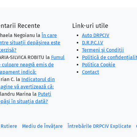
ntarii Recente
Link-uri utile
haela Negoianu
la
În care
Auto DRPCIV
ntre situaţii depăşirea este
D.R.P.C.I.V
terzisă?
Termeni și Condiții
RIA-SILVICA ROBITU
la
Fumul
Politică de confidențiali
 culoare neagră emis de
Politica Cookie
apament indică:
Contact
rian C.
la
Indicatorul din
agine vă avertizează că:
landru Marina
la
Puteţi
păşi în situaţia dată?
 Rutiere
Mediu de Învățare
Întrebările DRPCIV Explicate