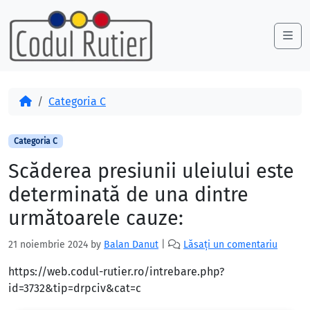
Skip to content
Skip to footer
Me
Acasă
Categoria C
Categoria C
Scăderea presiunii uleiului este
determinată de una dintre
următoarele cauze:
21 noiembrie 2024
by
Balan Danut
|
Lăsați un comentariu
https://web.codul-rutier.ro/intrebare.php?
id=3732&tip=drpciv&cat=c