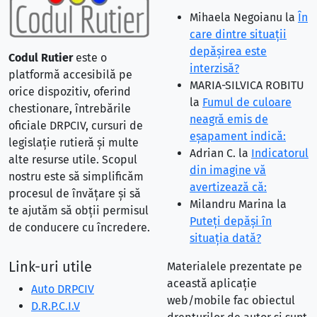
Mihaela Negoianu
la
În
care dintre situaţii
depăşirea este
Codul Rutier
este o
interzisă?
platformă accesibilă pe
MARIA-SILVICA ROBITU
orice dispozitiv, oferind
la
Fumul de culoare
chestionare, întrebările
neagră emis de
oficiale DRPCIV, cursuri de
eşapament indică:
legislație rutieră și multe
Adrian C.
la
Indicatorul
alte resurse utile. Scopul
din imagine vă
nostru este să simplificăm
avertizează că:
procesul de învățare și să
Milandru Marina
la
te ajutăm să obții permisul
Puteţi depăşi în
de conducere cu încredere.
situaţia dată?
Link-uri utile
Materialele prezentate pe
această aplicație
Auto DRPCIV
web/mobile fac obiectul
D.R.P.C.I.V