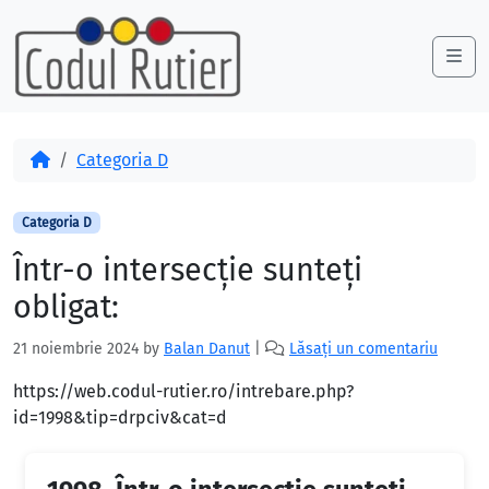
Skip to content
Skip to footer
Me
Acasă
Categoria D
Categoria D
Într-o intersecţie sunteţi
obligat:
21 noiembrie 2024
by
Balan Danut
|
Lăsați un comentariu
https://web.codul-rutier.ro/intrebare.php?
id=1998&tip=drpciv&cat=d