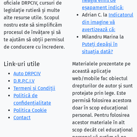
neagră emis de
oficiale DRPCIV, cursuri de
eşapament indică:
legislație rutieră și multe
Adrian C.
la
Indicatorul
alte resurse utile. Scopul
din imagine vă
nostru este să simplificăm
avertizează că:
procesul de învățare și să
Milandru Marina
la
te ajutăm să obții permisul
Puteţi depăşi în
de conducere cu încredere.
situaţia dată?
Link-uri utile
Materialele prezentate pe
această aplicație
Auto DRPCIV
web/mobile fac obiectul
D.R.P.C.I.V
drepturilor de autor și sunt
Termeni și Condiții
protejate prin lege. Este
Politică de
permisă folosirea acestora
confidențialitate
doar în scop educațional
Politica Cookie
personal. Pentru folosirea
Contact
acestor materiale în alt
scop decât cel educațional