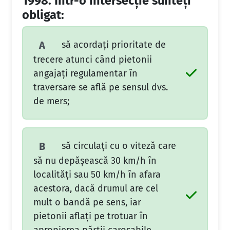
1998.
Într-o intersecţie sunteţi
obligat:
să acordaţi prioritate de
A
trecere atunci când pietonii
angajaţi regulamentar în
traversare se află pe sensul dvs.
de mers;
să circulaţi cu o viteză care
B
să nu depăşească 30 km/h în
localităţi sau 50 km/h în afara
acestora, dacă drumul are cel
mult o bandă pe sens, iar
pietonii aflaţi pe trotuar în