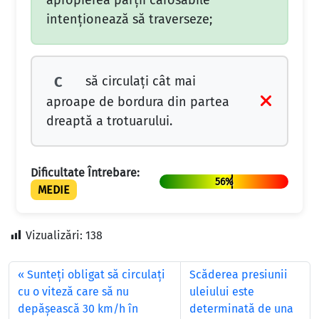
apropierea părţii carosabile
intenţionează să traverseze;
să circulaţi cât mai
C
aproape de bordura din partea
dreaptă a trotuarului.
Dificultate Întrebare:
56%
MEDIE
Vizualizări:
138
Sunteţi obligat să circulaţi
Scăderea presiunii
cu o viteză care să nu
uleiului este
depăşească 30 km/h în
determinată de una