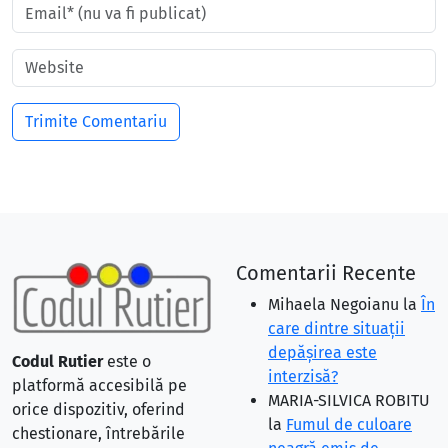
Comentarii Recente
Mihaela Negoianu
la
În
care dintre situaţii
depăşirea este
Codul Rutier
este o
interzisă?
platformă accesibilă pe
MARIA-SILVICA ROBITU
orice dispozitiv, oferind
la
Fumul de culoare
chestionare, întrebările