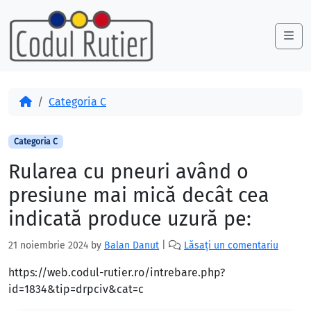
Skip to content
Skip to footer
Me
Acasă
Categoria C
Categoria C
Rularea cu pneuri având o
presiune mai mică decât cea
indicată produce uzură pe:
21 noiembrie 2024
by
Balan Danut
|
Lăsați un comentariu
https://web.codul-rutier.ro/intrebare.php?
id=1834&tip=drpciv&cat=c