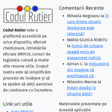
Comentarii Recente
Mihaela Negoianu
la
În
care dintre situaţii
depăşirea este
Codul Rutier
este o
interzisă?
platformă accesibilă pe
MARIA-SILVICA ROBITU
orice dispozitiv, oferind
la
Fumul de culoare
chestionare, întrebările
neagră emis de
oficiale DRPCIV, cursuri de
eşapament indică:
legislație rutieră și multe
Adrian C.
la
Indicatorul
alte resurse utile. Scopul
din imagine vă
nostru este să simplificăm
avertizează că:
procesul de învățare și să
Milandru Marina
la
te ajutăm să obții permisul
Puteţi depăşi în
de conducere cu încredere.
situaţia dată?
Link-uri utile
Materialele prezentate pe
această aplicație
Auto DRPCIV