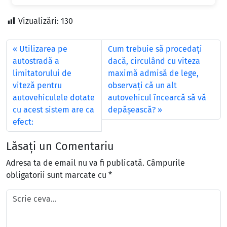
Vizualizări:
130
Utilizarea pe
Cum trebuie să procedaţi
autostradă a
dacă, circulând cu viteza
limitatorului de
maximă admisă de lege,
viteză pentru
observaţi că un alt
autovehiculele dotate
autovehicul încearcă să vă
cu acest sistem are ca
depăşească?
efect:
Lăsați un Comentariu
Adresa ta de email nu va fi publicată.
Câmpurile
obligatorii sunt marcate cu
*