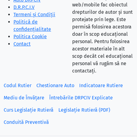
web/mobile fac obiectul
D.R.P.C.I.V
drepturilor de autor și sunt
Termeni și Condiții
protejate prin lege. Este
Politică de
permisă folosirea acestora
confidențialitate
doar în scop educațional
Politica Cookie
personal. Pentru folosirea
Contact
acestor materiale în alt
scop decât cel educațional
personal vă rugăm să ne
contactați.
Codul Rutier
Chestionare Auto
Indicatoare Rutiere
Mediu de Învățare
Întrebările DRPCIV Explicate
Curs Legislație Rutieră
Legislație Rutieră (PDF)
Conduită Preventivă