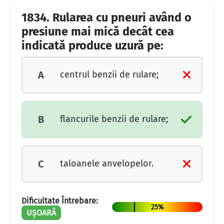
1834.
Rularea cu pneuri având o
presiune mai mică decât cea
indicată produce uzură pe:
centrul benzii de rulare;
A
flancurile benzii de rulare;
B
taloanele anvelopelor.
C
Dificultate Întrebare:
25%
UȘOARĂ