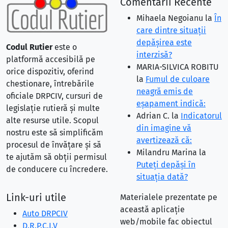
Comentarii Recente
Mihaela Negoianu
la
În
care dintre situaţii
depăşirea este
Codul Rutier
este o
interzisă?
platformă accesibilă pe
MARIA-SILVICA ROBITU
orice dispozitiv, oferind
la
Fumul de culoare
chestionare, întrebările
neagră emis de
oficiale DRPCIV, cursuri de
eşapament indică:
legislație rutieră și multe
Adrian C.
la
Indicatorul
alte resurse utile. Scopul
din imagine vă
nostru este să simplificăm
avertizează că:
procesul de învățare și să
Milandru Marina
la
te ajutăm să obții permisul
Puteţi depăşi în
de conducere cu încredere.
situaţia dată?
Link-uri utile
Materialele prezentate pe
această aplicație
Auto DRPCIV
web/mobile fac obiectul
D.R.P.C.I.V