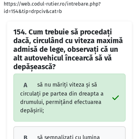
https://web.codul-rutier.ro/intrebare.php?
id=154&tip=drpciv&cat=b
154.
Cum trebuie să procedaţi
dacă, circulând cu viteza maximă
admisă de lege, observaţi că un
alt autovehicul încearcă să vă
depăşească?
să nu măriţi viteza şi să
A
circulaţi pe partea din dreapta a
drumului, permiţând efectuarea
depăşirii;
să semnalizaţi cu lumina
B