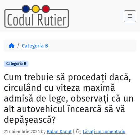
Skip to content
Skip to footer
Me
Acasă
Categoria B
Categoria B
Cum trebuie să procedaţi dacă,
circulând cu viteza maximă
admisă de lege, observaţi că un
alt autovehicul încearcă să vă
depăşească?
21 noiembrie 2024
by
Balan Danut
|
Lăsați un comentariu