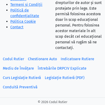
drepturilor de autor și sunt
Termeni și Condiții
protejate prin lege. Este
Politică de
permisă folosirea acestora
confidențialitate
doar în scop educațional
Politica Cookie
personal. Pentru folosirea
Contact
acestor materiale în alt
scop decât cel educațional
personal vă rugăm să ne
contactați.
Codul Rutier
Chestionare Auto
Indicatoare Rutiere
Mediu de Învățare
Întrebările DRPCIV Explicate
Curs Legislație Rutieră
Legislație Rutieră (PDF)
Conduită Preventivă
©
2026 Codul Rutier