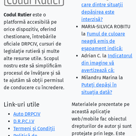
care dintre situaţii
depăşirea este
Codul Rutier
este o
interzisă?
platformă accesibilă pe
MARIA-SILVICA ROBITU
orice dispozitiv, oferind
la
Fumul de culoare
chestionare, întrebările
neagră emis de
oficiale DRPCIV, cursuri de
eşapament indică:
legislație rutieră și multe
Adrian C.
la
Indicatorul
alte resurse utile. Scopul
din imagine vă
nostru este să simplificăm
avertizează că:
procesul de învățare și să
Milandru Marina
la
te ajutăm să obții permisul
Puteţi depăşi în
de conducere cu încredere.
situaţia dată?
Link-uri utile
Materialele prezentate pe
această aplicație
Auto DRPCIV
web/mobile fac obiectul
D.R.P.C.I.V
drepturilor de autor și sunt
Termeni și Condiții
protejate prin lege. Este
Politică de