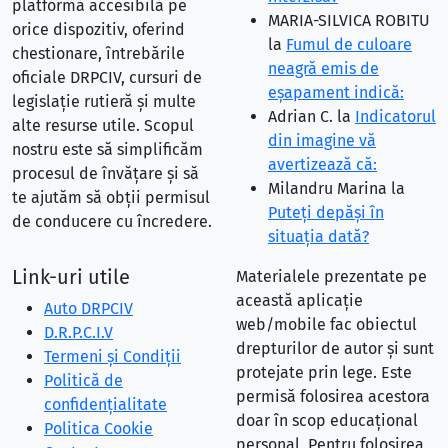
platformă accesibilă pe
MARIA-SILVICA ROBITU
orice dispozitiv, oferind
la
Fumul de culoare
chestionare, întrebările
neagră emis de
oficiale DRPCIV, cursuri de
eşapament indică:
legislație rutieră și multe
Adrian C.
la
Indicatorul
alte resurse utile. Scopul
din imagine vă
nostru este să simplificăm
avertizează că:
procesul de învățare și să
Milandru Marina
la
te ajutăm să obții permisul
Puteţi depăşi în
de conducere cu încredere.
situaţia dată?
Link-uri utile
Materialele prezentate pe
această aplicație
Auto DRPCIV
web/mobile fac obiectul
D.R.P.C.I.V
drepturilor de autor și sunt
Termeni și Condiții
protejate prin lege. Este
Politică de
permisă folosirea acestora
confidențialitate
doar în scop educațional
Politica Cookie
personal. Pentru folosirea