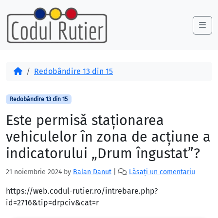
Skip to content
Skip to footer
Me
Acasă
Redobândire 13 din 15
Redobândire 13 din 15
Este permisă staţionarea
vehiculelor în zona de acţiune a
indicatorului „Drum îngustat”?
21 noiembrie 2024
by
Balan Danut
|
Lăsați un comentariu
https://web.codul-rutier.ro/intrebare.php?
id=2716&tip=drpciv&cat=r