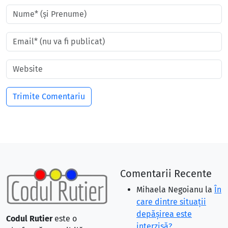
Comentarii Recente
Mihaela Negoianu
la
În
care dintre situaţii
depăşirea este
Codul Rutier
este o
interzisă?