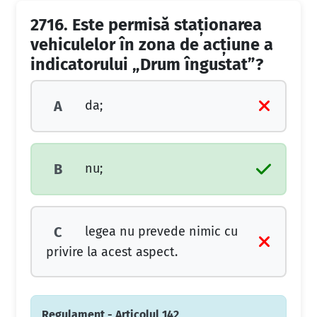
2716.
Este permisă staţionarea
vehiculelor în zona de acţiune a
indicatorului „Drum îngustat”?
da;
A
nu;
B
legea nu prevede nimic cu
C
privire la acest aspect.
Regulament - Articolul 142