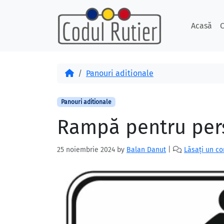
Skip to content
Skip to footer
Acasă
C
Acasă
Panouri aditionale
Panouri aditionale
Rampă pentru per
25 noiembrie 2024
by
Balan Danut
|
Lăsați un c