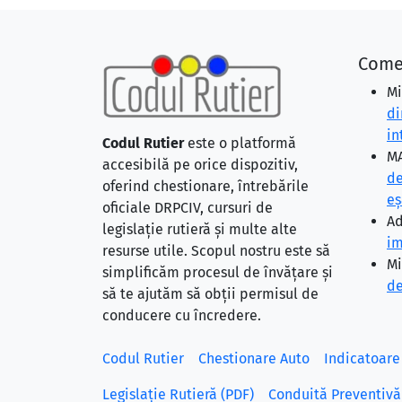
Come
Mi
di
in
Codul Rutier
este o platformă
MA
accesibilă pe orice dispozitiv,
de
oferind chestionare, întrebările
eş
oficiale DRPCIV, cursuri de
Ad
legislație rutieră și multe alte
im
resurse utile. Scopul nostru este să
Mi
simplificăm procesul de învățare și
de
să te ajutăm să obții permisul de
conducere cu încredere.
Codul Rutier
Chestionare Auto
Indicatoare
Legislație Rutieră (PDF)
Conduită Preventivă