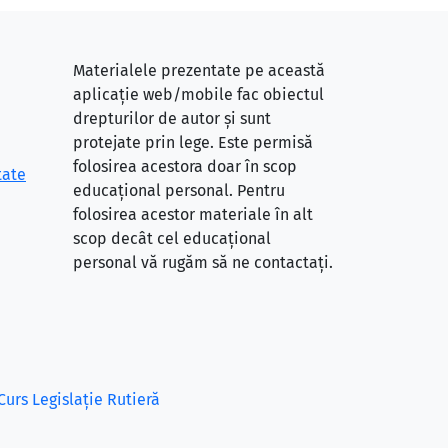
Materialele prezentate pe această
aplicație web/mobile fac obiectul
drepturilor de autor și sunt
protejate prin lege. Este permisă
folosirea acestora doar în scop
tate
educațional personal. Pentru
folosirea acestor materiale în alt
scop decât cel educațional
personal vă rugăm să ne contactați.
Curs Legislație Rutieră