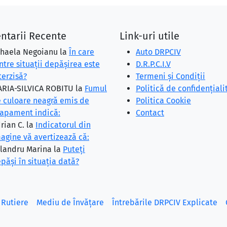
ntarii Recente
Link-uri utile
haela Negoianu
la
În care
Auto DRPCIV
ntre situaţii depăşirea este
D.R.P.C.I.V
terzisă?
Termeni și Condiții
RIA-SILVICA ROBITU
la
Fumul
Politică de confidențiali
 culoare neagră emis de
Politica Cookie
apament indică:
Contact
rian C.
la
Indicatorul din
agine vă avertizează că:
landru Marina
la
Puteţi
păşi în situaţia dată?
 Rutiere
Mediu de Învățare
Întrebările DRPCIV Explicate