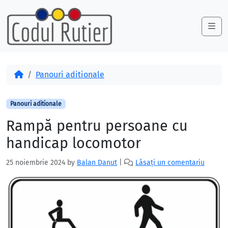
Skip to content
Skip to footer
Me
Acasă
Panouri aditionale
Panouri aditionale
Rampă pentru persoane cu
handicap locomotor
25 noiembrie 2024
by
Balan Danut
|
Lăsați un comentariu