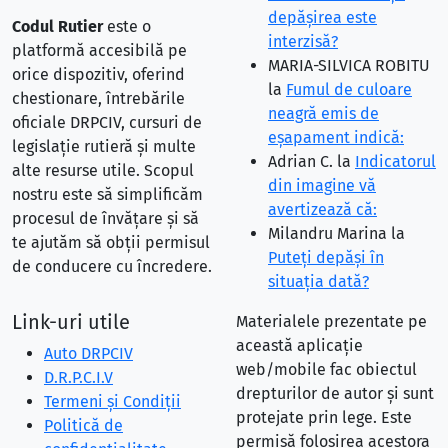
depăşirea este
Codul Rutier
este o
interzisă?
platformă accesibilă pe
MARIA-SILVICA ROBITU
orice dispozitiv, oferind
la
Fumul de culoare
chestionare, întrebările
neagră emis de
oficiale DRPCIV, cursuri de
eşapament indică:
legislație rutieră și multe
Adrian C.
la
Indicatorul
alte resurse utile. Scopul
din imagine vă
nostru este să simplificăm
avertizează că:
procesul de învățare și să
Milandru Marina
la
te ajutăm să obții permisul
Puteţi depăşi în
de conducere cu încredere.
situaţia dată?
Link-uri utile
Materialele prezentate pe
această aplicație
Auto DRPCIV
web/mobile fac obiectul
D.R.P.C.I.V
drepturilor de autor și sunt
Termeni și Condiții
protejate prin lege. Este
Politică de
permisă folosirea acestora