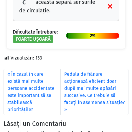
aceasta separă sensurile
C
de circulaţie.
Dificultate Întrebare:
2%
FOARTE UȘOARĂ
Vizualizări:
133
În cazul în care
Pedala de frânare
există mai multe
acționează eficient doar
persoane accidentate
după mai multe apăsări
este important să se
succesive. Ce trebuie să
stabilească
faceți în asemenea situație?
priorităţile?
Lăsați un Comentariu