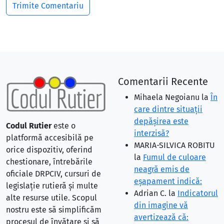
Comentarii Recente
Mihaela Negoianu
la
În
care dintre situaţii
depăşirea este
Codul Rutier
este o
interzisă?
platformă accesibilă pe
MARIA-SILVICA ROBITU
orice dispozitiv, oferind
la
Fumul de culoare
chestionare, întrebările
neagră emis de
oficiale DRPCIV, cursuri de
eşapament indică:
legislație rutieră și multe
Adrian C.
la
Indicatorul
alte resurse utile. Scopul
din imagine vă
nostru este să simplificăm
avertizează că:
procesul de învățare și să