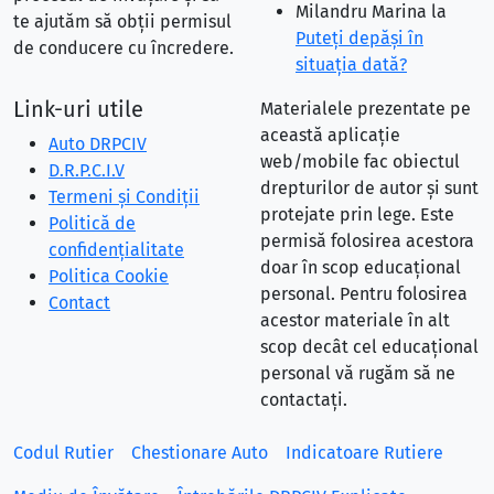
Milandru Marina
la
te ajutăm să obții permisul
Puteţi depăşi în
de conducere cu încredere.
situaţia dată?
Link-uri utile
Materialele prezentate pe
această aplicație
Auto DRPCIV
web/mobile fac obiectul
D.R.P.C.I.V
drepturilor de autor și sunt
Termeni și Condiții
protejate prin lege. Este
Politică de
permisă folosirea acestora
confidențialitate
doar în scop educațional
Politica Cookie
personal. Pentru folosirea
Contact
acestor materiale în alt
scop decât cel educațional
personal vă rugăm să ne
contactați.
Codul Rutier
Chestionare Auto
Indicatoare Rutiere