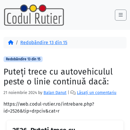
Skip to content
Skip to footer
Me
Acasă
Redobândire 13 din 15
Redobândire 13 din 15
Puteţi trece cu autovehiculul
peste o linie continuă dacă:
21 noiembrie 2024
by
Balan Danut
|
Lăsați un comentariu
https://web.codul-rutier.ro/intrebare.php?
id=2526&tip=drpciv&cat=r