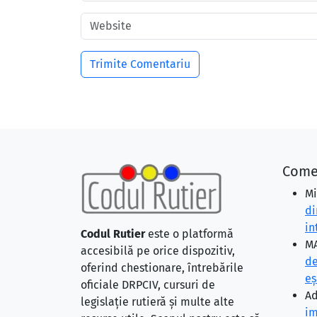
Come
Mi
di
in
Codul Rutier
este o platformă
MA
accesibilă pe orice dispozitiv,
de
oferind chestionare, întrebările
eş
oficiale DRPCIV, cursuri de
Ad
legislație rutieră și multe alte
im