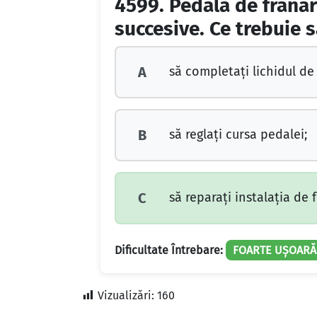
4599.
Pedala de frânar
succesive. Ce trebuie 
să completați lichidul de 
A
să reglați cursa pedalei;
B
să reparați instalația de f
C
Dificultate Întrebare:
FOARTE UȘOARĂ
Vizualizări:
160