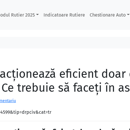
odul Rutier 2025
Indicatoare Rutiere
Chestionare Auto
 acționează eficient doa
 Ce trebuie să faceți în 
omentariu
d=4599&tip=drpciv&cat=tr