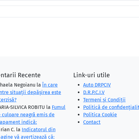
ntarii Recente
Link-uri utile
haela Negoianu
la
În care
Auto DRPCIV
ntre situaţii depăşirea este
D.R.P.C.I.V
terzisă?
Termeni și Condiții
RIA-SILVICA ROBITU
la
Fumul
Politică de confidențiali
 culoare neagră emis de
Politica Cookie
apament indică:
Contact
rian C.
la
Indicatorul din
agine vă avertizează că: