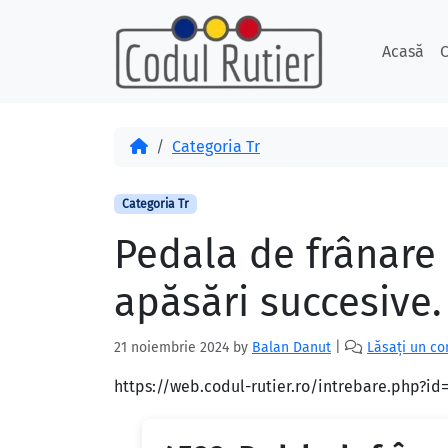
Skip to content
Skip to footer
Acasă
C
Acasă
Categoria Tr
Categoria Tr
Pedala de frânare
apăsări succesive.
21 noiembrie 2024
by
Balan Danut
|
Lăsați un c
https://web.codul-rutier.ro/intrebare.php?i