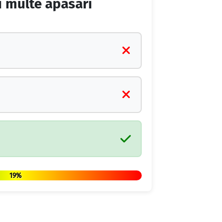
i multe apăsări
19%