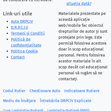
situaţia dată?
Link-uri utile
Materialele prezentate pe
această aplicație
Auto DRPCIV
web/mobile fac obiectul
D.R.P.C.I.V
drepturilor de autor și sunt
Termeni și Condiții
protejate prin lege. Este
Politică de
permisă folosirea acestora
confidențialitate
doar în scop educațional
Politica Cookie
personal. Pentru folosirea
Contact
acestor materiale în alt
scop decât cel educațional
personal vă rugăm să ne
contactați.
Codul Rutier
Chestionare Auto
Indicatoare Rutiere
Mediu de Învățare
Întrebările DRPCIV Explicate
Curs Legislație Rutieră
Legislație Rutieră (PDF)