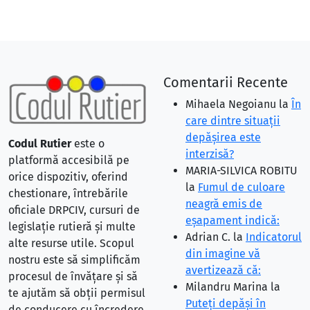
Comentarii Recente
Mihaela Negoianu
la
În
care dintre situaţii
depăşirea este
Codul Rutier
este o
interzisă?
platformă accesibilă pe
MARIA-SILVICA ROBITU
orice dispozitiv, oferind
la
Fumul de culoare
chestionare, întrebările
neagră emis de
oficiale DRPCIV, cursuri de
eşapament indică:
legislație rutieră și multe
Adrian C.
la
Indicatorul
alte resurse utile. Scopul
din imagine vă
nostru este să simplificăm
avertizează că:
procesul de învățare și să
Milandru Marina
la
te ajutăm să obții permisul
Puteţi depăşi în
de conducere cu încredere.