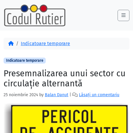
Skip to content
Skip to footer
Me
Acasă
Indicatoare temporare
Indicatoare temporare
Presemnalizarea unui sector cu
circulație alternantă
25 noiembrie 2024
by
Balan Danut
|
Lăsați un comentariu